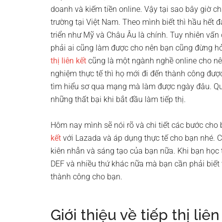
doanh và kiếm tiền online. Vậy tại sao bây giờ c
trường tại Việt Nam. Theo mình biết thì hầu hết đa
triển như Mỹ và Châu Âu là chính. Tuy nhiên vấn 
phải ai cũng làm được cho nên bạn cũng đừng hỏ
thị liên kết
cũng là một ngành nghề online cho nên
nghiệm thực tế thì họ mới đi đến thành công được
tìm hiểu sơ qua mạng mà làm được ngày đâu. Quan
những thất bại khi bắt đầu làm tiếp thị.
Hôm nay mình sẽ nói rõ và chi tiết các bước ch
kết
với Lazada và áp dụng thực tế cho bạn nhé. 
kiên nhẫn và sáng tạo của bạn nữa. Khi bạn học 
DEF và nhiều thứ khác nữa mà bạn cần phải biết t
thành công cho bạn.
Giới thiệu về tiếp thị li