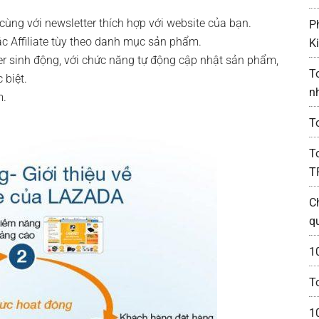
 cùng với newsletter thích hợp với website của bạn.
P
c Affiliate tùy theo danh mục sản phẩm.
K
r sinh động, với chức năng tự động cập nhật sản phẩm,
T
 biệt.
n
m.
T
T
T
C
q
1
To
1