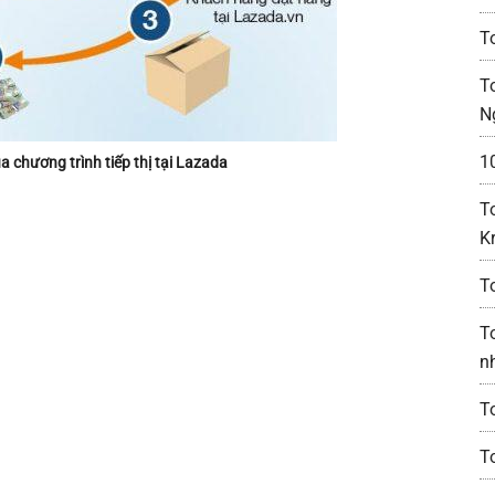
T
To
N
10
 chương trình tiếp thị tại Lazada
T
K
T
T
n
T
T