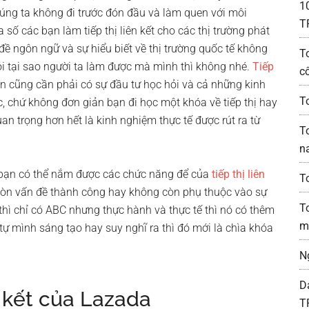
1
húng ta không đi trước đón đầu và làm quen với môi
T
 số các bạn làm tiếp thị liên kết cho các thị trường phát
đề ngôn ngữ và sự hiểu biết về thị trường quốc tế không
T
i tại sao người ta làm được mà mình thì không nhé.
Tiếp
c
 cũng cần phải có sự đầu tư học hỏi và cả những kinh
To
, chứ không đơn giản bạn đi học một khóa về tiếp thị hay
 trọng hơn hết là kinh nghiệm thực tế được rút ra từ
T
n
o bạn có thể nắm được các chức năng để của
tiếp thị liên
T
Còn vấn đề thành công hay không còn phụ thuộc vào sự
T
thì chỉ có ABC nhưng thực hành và thực tế thì nó có thêm
m
ự mình sáng tạo hay suy nghĩ ra thì đó mới là chìa khóa
N
D
ên kết của Lazada
T