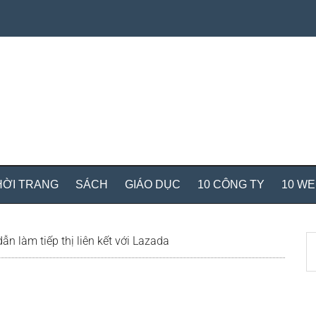
HỜI TRANG
SÁCH
GIÁO DỤC
10 CÔNG TY
10 W
S
n làm tiếp thị liên kết với Lazada
th
si
...