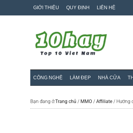
Skip
Skip
Bỏ
GIỚI THIỆU
QUY ĐỊNH
LIÊN HỆ
to
to
qua
main
secondary
primary
content
menu
sidebar
CÔNG NGHỆ
LÀM ĐẸP
NHÀ CỬA
T
Bạn đang ở:
Trang chủ
/
MMO
/
Affiliate
/
Hướng dẫ