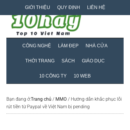
Skip
Skip
Bỏ
GIỚI THIỆU
QUY ĐỊNH
LIÊN HỆ
to
to
qua
main
secondary
primary
content
menu
sidebar
CÔNG NGHỆ
LÀM ĐẸP
NHÀ CỬA
THỜI TRANG
SÁCH
GIÁO DỤC
10 CÔNG TY
10 WEB
Bạn đang ở:
Trang chủ
/
MMO
/
Hướng dẫn khắc phục lỗi
rút tiền từ Paypal về Việt Nam bị pending