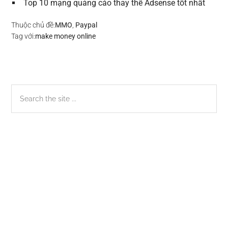
Top 10 mạng quảng cáo thay thế Adsense tốt nhất
Thuộc chủ đề:
MMO
,
Paypal
Tag với:
make money online
Sidebar
Search
the
chính
site
...