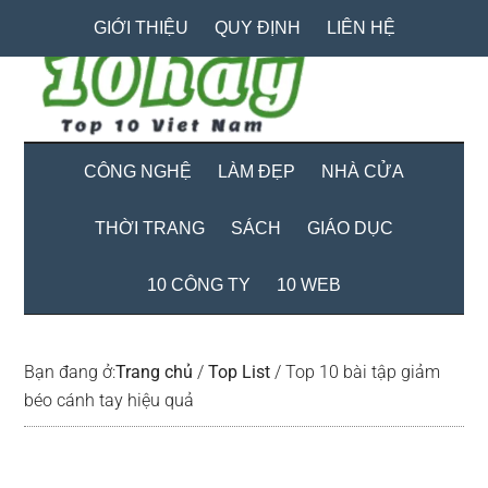
Skip
Skip
Bỏ
GIỚI THIỆU
QUY ĐỊNH
LIÊN HỆ
to
to
qua
main
secondary
primary
content
menu
sidebar
CÔNG NGHỆ
LÀM ĐẸP
NHÀ CỬA
THỜI TRANG
SÁCH
GIÁO DỤC
10 CÔNG TY
10 WEB
Bạn đang ở:
Trang chủ
/
Top List
/
Top 10 bài tập giảm
béo cánh tay hiệu quả