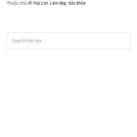
Thuộc chủ đề:
Top List
,
Làm đẹp
,
Sức khỏe
Sidebar
Search
the
chính
site
...