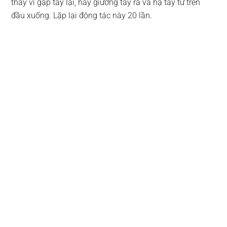
thay vì gập tay lại, hãy giương tay ra và hạ tay từ trên
đầu xuống. Lặp lại động tác này 20 lần.