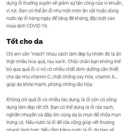
dụng ổi thường xuyên sẽ giảm sự tấn công của vi khuẩn,
vi rút. Bạn có thể ăn ổi như một món ăn vặt hoặc dùng
nước ép ổi hàng ngày để tăng đề kháng, đặc biệt vào
mùa dịch COVID-19.
Tốt cho da
Chị em vẫn “mách” nhau cách làm đẹp tự nhiên đó là ăn
thật nhiều hoa quả, rau xanh. Chắc chắn bạn không thể
bỏ qua quả ổi vì nó có nhiều chất dinh dưỡng cần thiết
cho da như vitamin C, chất chống oxy hóa, vitamin A…
giúp da khỏe mạnh, phòng chống lão hóa.
Không chỉ quả ổi có nhiều tác dụng, lá ổi còn có công
dụng làm đẹp rất tốt. Bạn có thể dùng lá ổi rửa sạch,
nghiền nhuyễn và đắp lên vùng da bị mụn để chữa mụn
trứng cá. Nấu nước lá ổi để rửa cũng giúp vết thương
nhanh lành hơn. Nếu tắm bằng nước lá ổi, da bạn sẽ