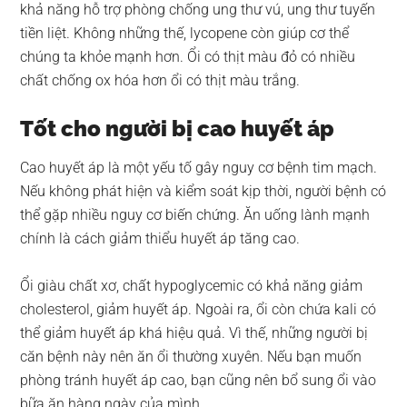
khả năng hỗ trợ phòng chống ung thư vú, ung thư tuyến
tiền liệt. Không những thế, lycopene còn giúp cơ thể
chúng ta khỏe mạnh hơn. Ổi có thịt màu đỏ có nhiều
chất chống ox hóa hơn ổi có thịt màu trắng.
Tốt cho người bị cao huyết áp
Cao huyết áp là một yếu tố gây nguy cơ bệnh tim mạch.
Nếu không phát hiện và kiểm soát kịp thời, người bệnh có
thể gặp nhiều nguy cơ biến chứng. Ăn uống lành mạnh
chính là cách giảm thiểu huyết áp tăng cao.
Ổi giàu chất xơ, chất hypoglycemic có khả năng giảm
cholesterol, giảm huyết áp. Ngoài ra, ổi còn chứa kali có
thể giảm huyết áp khá hiệu quả. Vì thế, những người bị
căn bệnh này nên ăn ổi thường xuyên. Nếu bạn muốn
phòng tránh huyết áp cao, bạn cũng nên bổ sung ổi vào
bữa ăn hàng ngày của mình.