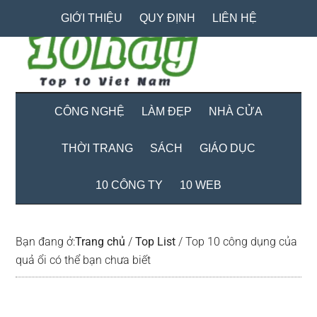
Skip
Skip
Bỏ
GIỚI THIỆU
QUY ĐỊNH
LIÊN HỆ
to
to
qua
main
secondary
primary
content
menu
sidebar
CÔNG NGHỆ
LÀM ĐẸP
NHÀ CỬA
THỜI TRANG
SÁCH
GIÁO DỤC
10 CÔNG TY
10 WEB
Bạn đang ở:
Trang chủ
/
Top List
/
Top 10 công dụng của
quả ổi có thể bạn chưa biết