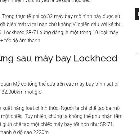
 hiện nhiệm vụ chủ yếu là đe dọa mục tiêu.
 Trong thực tế, chỉ có 32 máy bay mô hình này được sử
 biến mất vì tai nạn chứ không vì chiến đấu với kẻ thù.
 Lockheed SR-71 xứng đáng là một trong 10 loại máy
3+ tốc độ âm thanh.
đứng sau máy bay Lockheed
uân Mỹ có tổng thể dựa trên các máy bay trinh sát bí
i 32.000km một giờ.
uất hàng loạt chính thức. Người ta chỉ chế tạo ba mô
u một chiếc. Tuy nhiên, chúng ta không thể phủ nhận tầm
 giúp chế tạo một chiếc máy bay tốt hơn như SR-71.
 thanh ở độ cao 2220m.