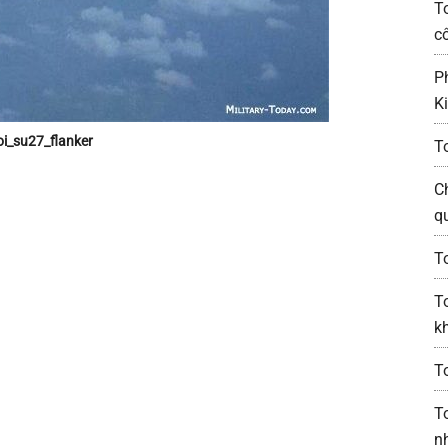
T
c
P
K
i_su27_flanker
T
C
q
T
T
k
T
T
n