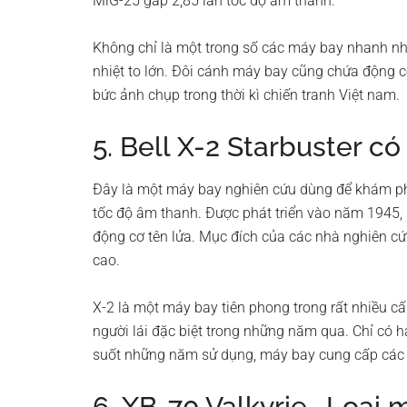
MiG-25 gấp 2,85 lần tốc độ âm thanh.
Không chỉ là một trong số các máy bay nhanh nh
nhiệt to lớn. Đôi cánh máy bay cũng chứa động c
bức ảnh chụp trong thời kì chiến tranh Việt nam.
5. Bell X-2 Starbuster có
Đây là một máy bay nghiên cứu dùng để khám p
tốc độ âm thanh. Được phát triển vào năm 1945, 
động cơ tên lửa. Mục đích của các nhà nghiên cứ
cao.
X-2 là một máy bay tiên phong trong rất nhiều c
người lái đặc biệt trong những năm qua. Chỉ có ha
suốt những năm sử dụng, máy bay cung cấp các dữ
6. XB-70 Valkyrie- Loại 