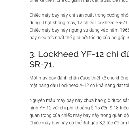
thiết kế thêm chế độ giảm mặt cắt radar. Để thực
Chiếc máy bay này chỉ sản xuất trong xưởng nhỏ.
dụng. Thật không may, 12 chiếc Lockheed SR-71 đã
Chiếc máy bay này ngưng sử dụng vào năm 1966.
bay siêu tốc nhất thế giới bởi tốc độ của nó gấp 
3. Lockheed YF-12 chỉ 
SR-71.
Một máy bay đánh chặn được thiết kế cho không q
mật hàng đầu Lockheed A-12 có khả năng đạt tớ
Nguyên mẫu máy bay này chưa bao giờ được sản x
hình YF-12 với chi phí khoảng $ 15 đến $ 18 triệ
quan trọng của chiếc máy bay này trong quân đội
Chiếc máy bay này có thể đạt gấp 3,2 tốc độ âm