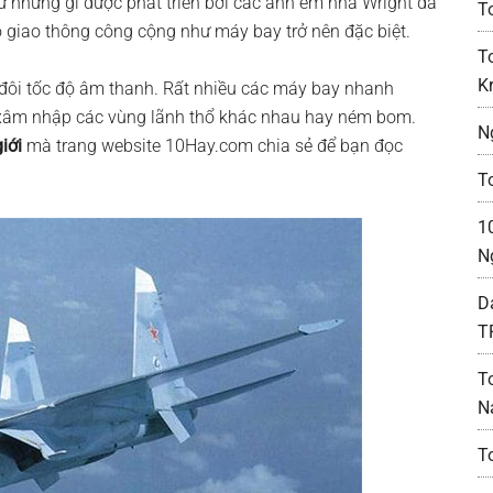
 những gì được phát triển bởi các anh em nhà Wright đã
T
 giao thông công cộng như máy bay trở nên đặc biệt.
T
K
 đôi tốc độ âm thanh. Rất nhiều các máy bay nhanh
ư xâm nhập các vùng lãnh thổ khác nhau hay ném bom.
N
iới
mà trang website 10Hay.com chia sẻ để bạn đọc
To
1
N
D
T
T
N
T