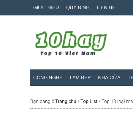
Skip
Skip
Bỏ
GIỚI THIỆU
QUY ĐỊNH
LIÊN HỆ
to
to
qua
main
secondary
primary
content
menu
sidebar
CÔNG NGHỆ
LÀM ĐẸP
NHÀ CỬA
T
Bạn đang ở:
Trang chủ
/
Top List
/
Top 10 loại má