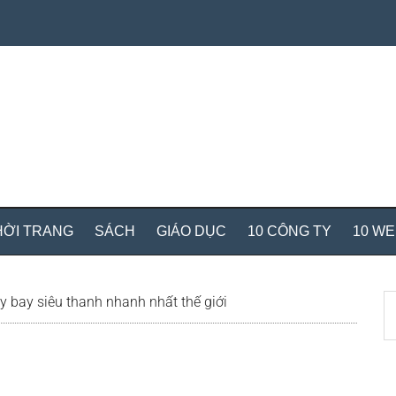
HỜI TRANG
SÁCH
GIÁO DỤC
10 CÔNG TY
10 W
S
y bay siêu thanh nhanh nhất thế giới
th
si
...