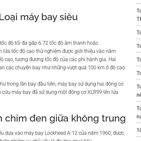
T
 Loại máy bay siêu
T
T
 tốc độ tối đa gấp 6.72 tốc độ âm thanh hoặc
T
 lửa tốc độ cao thử nghiệm được giới thiệu vào năm
ộ cao, tương đương tốc độ của các phi hành gia. Hai
T
gian các chuyến bay như những vượt quá 100 km ở độ cao.
T
như trong lần bay đầu tiên, máy bay sử dụng hai động cơ
T
iên cứu máy bay đã sử dụng một động cơ XLR99 tên lửa
n
T
h chim đen giữa không trung
n
1
 yếu dựa vào máy bay Lockheed A-12 của năm 1960, được