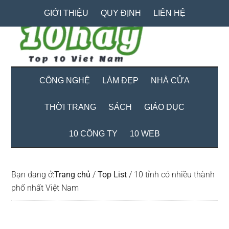
Skip
Skip
Bỏ
GIỚI THIỆU
QUY ĐỊNH
LIÊN HỆ
to
to
qua
main
secondary
primary
content
menu
sidebar
CÔNG NGHỆ
LÀM ĐẸP
NHÀ CỬA
THỜI TRANG
SÁCH
GIÁO DỤC
10 CÔNG TY
10 WEB
Bạn đang ở:
Trang chủ
/
Top List
/
10 tỉnh có nhiều thành
phố nhất Việt Nam