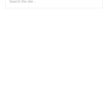
the
chính
site
...