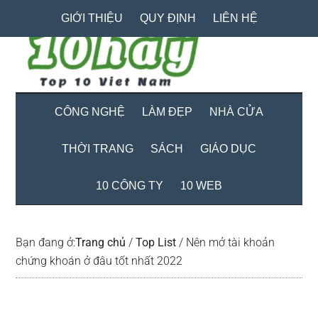
Skip
Skip
Bỏ
GIỚI THIỆU
QUY ĐỊNH
LIÊN HỆ
to
to
qua
main
secondary
primary
content
menu
sidebar
CÔNG NGHỆ
LÀM ĐẸP
NHÀ CỬA
THỜI TRANG
SÁCH
GIÁO DỤC
10 CÔNG TY
10 WEB
Bạn đang ở:
Trang chủ
/
Top List
/
Nên mở tài khoản
chứng khoán ở đâu tốt nhất 2022