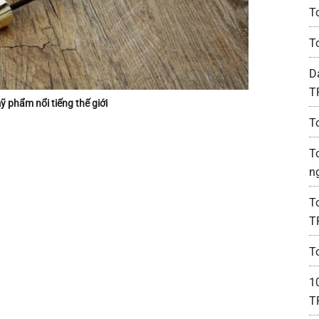
T
T
D
T
 phẩm nổi tiếng thế giới
T
T
n
T
T
T
1
T