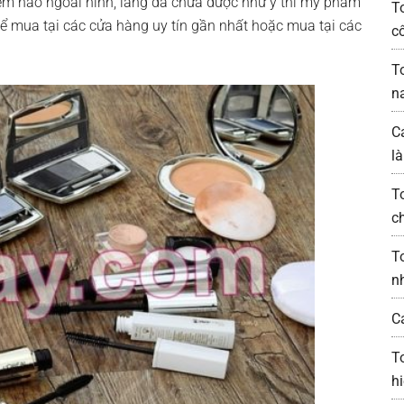
 em nào ngoài hình, làng da chưa được như ý thì mỹ phẩm
T
thể mua tại các cửa hàng uy tín gần nhất hoặc mua tại các
c
T
n
C
l
T
c
T
n
C
T
h