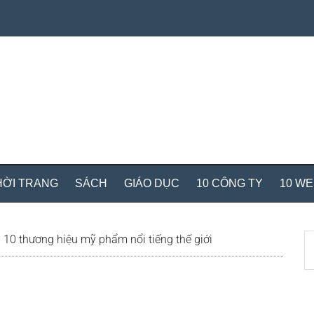
HỜI TRANG
SÁCH
GIÁO DỤC
10 CÔNG TY
10 W
S
10 thương hiệu mỹ phẩm nổi tiếng thế giới
th
si
...