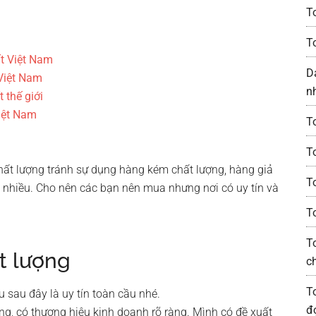
T
T
ất Việt Nam
D
 Việt Nam
n
 thế giới
Việt Nam
T
To
hất lượng tránh sự dụng hàng kém chất lượng, hàng giả
T
á nhiều. Cho nên các bạn nên mua nhưng nơi có uy tín và
To
T
t lượng
c
T
 sau đây là uy tín toàn cầu nhé.
đ
ợng, có thương hiệu kinh doanh rõ ràng. Mình có đề xuất