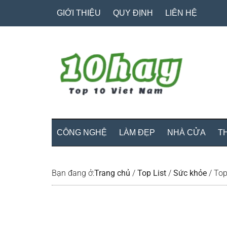
Skip
Skip
Bỏ
GIỚI THIỆU
QUY ĐỊNH
LIÊN HỆ
to
to
qua
main
secondary
primary
content
menu
sidebar
CÔNG NGHỆ
LÀM ĐẸP
NHÀ CỬA
T
Bạn đang ở:
Trang chủ
/
Top List
/
Sức khỏe
/
Top 