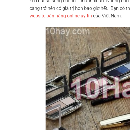
kéo dài sự sống cho tuổi thanh xuân. Những chị
càng trở nên có giá trị hơn bao giờ hết. Bạn có 
website bán hàng online uy tín
của Việt Nam.