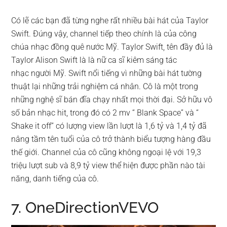
Có lẽ các bạn đã từng nghe rất nhiều bài hát của Taylor
Swift. Đúng vậy, channel tiếp theo chính là của công
chúa nhạc đồng quê nước Mỹ. Taylor Swift, tên đầy đủ là
Taylor Alison Swift là là nữ ca sĩ kiêm sáng tác
nhạc người Mỹ. Swift nổi tiếng vì những bài hát tường
thuật lại những trải nghiệm cá nhân. Cô là một trong
những nghệ sĩ bán đĩa chạy nhất mọi thời đại. Sở hữu vô
số bản nhạc hit, trong đó có 2 mv “ Blank Space” và “
Shake it off” có lượng view lần lượt là 1,6 tỷ và 1,4 tỷ đã
nâng tầm tên tuổi của cô trở thành biểu tượng hàng đầu
thế giới. Channel của cô cũng không ngoại lệ với 19,3
triệu lượt sub và 8,9 tỷ view thể hiện được phần nào tài
năng, danh tiếng của cô.
7. OneDirectionVEVO