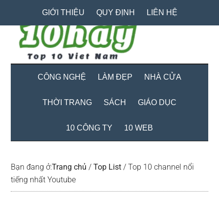
Skip
Skip
Bỏ
GIỚI THIỆU
QUY ĐỊNH
LIÊN HỆ
to
to
qua
main
secondary
primary
content
menu
sidebar
CÔNG NGHỆ
LÀM ĐẸP
NHÀ CỬA
THỜI TRANG
SÁCH
GIÁO DỤC
10 CÔNG TY
10 WEB
Bạn đang ở:
Trang chủ
/
Top List
/
Top 10 channel nổi
tiếng nhất Youtube