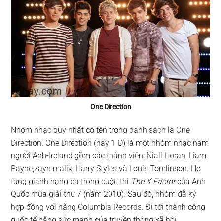
One Direction
Nhóm nhạc duy nhất có tên trong danh sách là One
Direction. One Direction (hay 1-D) là một nhóm nhạc nam
người Anh-Ireland gồm các thành viên: Niall Horan, Liam
Payne,zayn malik, Harry Styles và Louis Tomlinson. Họ
từng giành hạng ba trong cuộc thi
The X Factor
của Anh
Quốc mùa giải thứ 7 (năm 2010). Sau đó, nhóm đã ký
hợp đồng với hãng Columbia Records. Đi tới thành công
quốc tế bằng sức mạnh của truyền thông xã hội,