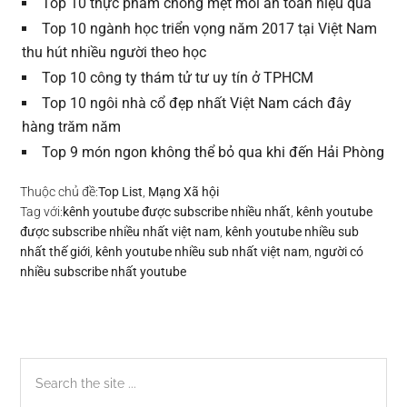
Top 10 thực phẩm chống mệt mỏi an toàn hiệu quả
Top 10 ngành học triển vọng năm 2017 tại Việt Nam
thu hút nhiều người theo học
Top 10 công ty thám tử tư uy tín ở TPHCM
Top 10 ngôi nhà cổ đẹp nhất Việt Nam cách đây
hàng trăm năm
Top 9 món ngon không thể bỏ qua khi đến Hải Phòng
Thuộc chủ đề:
Top List
,
Mạng Xã hội
Tag với:
kênh youtube được subscribe nhiều nhất
,
kênh youtube
được subscribe nhiều nhất việt nam
,
kênh youtube nhiều sub
nhất thế giới
,
kênh youtube nhiều sub nhất việt nam
,
người có
nhiều subscribe nhất youtube
Sidebar
Search
the
chính