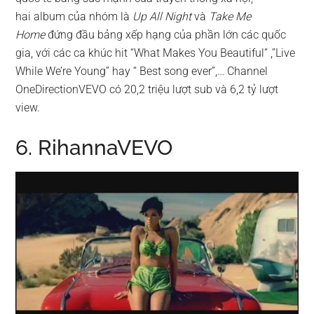
hai album của nhóm là
Up All Night
và
Take Me
Home
đứng đầu bảng xếp hạng của phần lớn các quốc
gia, với các ca khúc hit “What Makes You Beautiful” ,”Live
While We’re Young” hay “ Best song ever”,… Channel
OneDirectionVEVO có 20,2 triệu lượt sub và 6,2 tỷ lượt
view.
6. RihannaVEVO