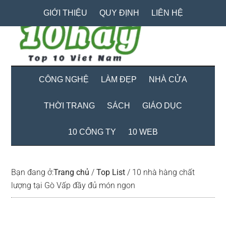
Skip
Skip
Bỏ
GIỚI THIỆU
QUY ĐỊNH
LIÊN HỆ
to
to
qua
main
secondary
primary
content
menu
sidebar
CÔNG NGHỆ
LÀM ĐẸP
NHÀ CỬA
THỜI TRANG
SÁCH
GIÁO DỤC
10 CÔNG TY
10 WEB
Bạn đang ở:
Trang chủ
/
Top List
/
10 nhà hàng chất
lượng tại Gò Vấp đầy đủ món ngon