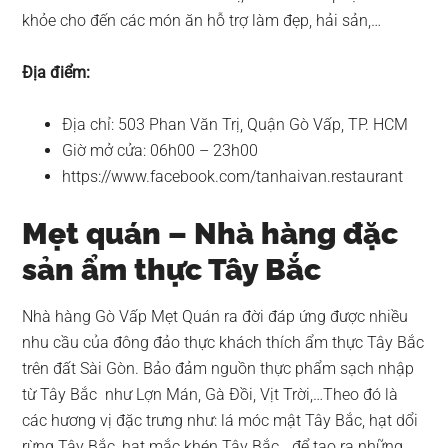
khỏe cho đến các món ăn hỗ trợ làm đẹp, hải sản,…
Địa điểm:
Địa chỉ: 503 Phan Văn Trị, Quận Gò Vấp, TP. HCM
Giờ mở cửa: 06h00 – 23h00
https://www.facebook.com/tanhaivan.restaurant
Mẹt quán – Nhà hàng đặc
sản ẩm thực Tây Bắc
Nhà hàng Gò Vấp Mẹt Quán ra đời đáp ứng được nhiều
nhu cầu của đông đảo thực khách thích ẩm thực Tây Bắc
trên đất Sài Gòn. Bảo đảm nguồn thực phẩm sạch nhập
từ Tây Bắc như Lợn Mán, Gà Đồi, Vịt Trời,…Theo đó là
các hương vị đặc trưng như: lá móc mật Tây Bắc, hạt dổi
rừng Tây Bắc, hạt mắc khén Tây Bắc,…để tạo ra những