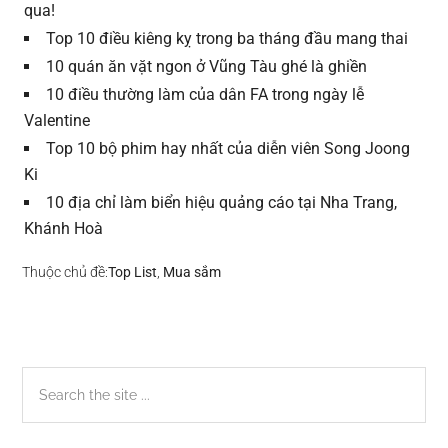
qua!
Top 10 điều kiêng kỵ trong ba tháng đầu mang thai
10 quán ăn vặt ngon ở Vũng Tàu ghé là ghiền
10 điều thường làm của dân FA trong ngày lễ
Valentine
Top 10 bộ phim hay nhất của diễn viên Song Joong
Ki
10 địa chỉ làm biển hiệu quảng cáo tại Nha Trang,
Khánh Hoà
Thuộc chủ đề:
Top List
,
Mua sắm
Sidebar
Search
the
chính
site