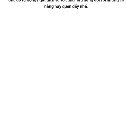
Chế độ tự động ngắt điện sẽ vô cùng hữu dụng đối với những cô
nàng hay quên đấy nhé.