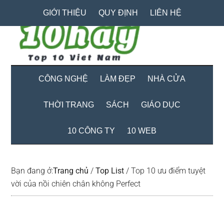
Skip
Skip
Bỏ
GIỚI THIỆU
QUY ĐỊNH
LIÊN HỆ
to
to
qua
main
secondary
primary
content
menu
sidebar
CÔNG NGHỆ
LÀM ĐẸP
NHÀ CỬA
THỜI TRANG
SÁCH
GIÁO DỤC
10 CÔNG TY
10 WEB
Bạn đang ở:
Trang chủ
/
Top List
/
Top 10 ưu điểm tuyệt
vời của nồi chiên chân không Perfect