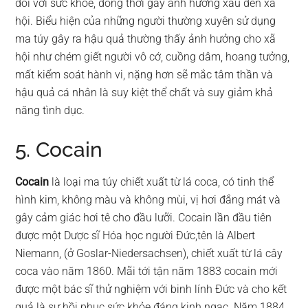
đối với sức khỏe, đồng thời gây ảnh hưởng xấu đến xã
hội. Biểu hiện của những người thường xuyên sử dụng
ma túy gây ra hậu quả thường thấy ảnh hưởng cho xã
hội như chém giết người vô cớ, cuồng dâm, hoang tưởng,
mất kiểm soát hành vi, nặng hơn sẽ mắc tâm thần và
hậu quả cá nhân là suy kiệt thể chất và suy giảm khả
năng tình dục.
5. Cocain
Cocain
là loại ma túy chiết xuất từ lá coca, có tinh thể
hình kim, không màu và không mùi, vị hơi đắng mát và
gây cảm giác hơi tê cho đầu lưỡi. Cocain lần đầu tiên
được một Dược sĩ Hóa học người Đức,tên là Albert
Niemann, (ở Goslar-Niedersachsen), chiết xuất từ lá cây
coca vào năm 1860. Mãi tới tận năm 1883 cocain mới
được một bác sĩ thử nghiệm với binh lính Đức và cho kết
quả là sự hồi phục sức khỏe đáng kinh ngạc. Năm 1884