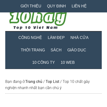
Skip
Skip
Bỏ
GIỚI THIỆU
QUY ĐỊNH
LIÊN HỆ
to
to
qua
main
secondary
primary
content
menu
sidebar
CÔNG NGHỆ
LÀM ĐẸP
NHÀ CỬA
THỜI TRANG
SÁCH
GIÁO DỤC
10 CÔNG TY
10 WEB
Bạn đang ở:
Trang chủ
/
Top List
/
Top 10 chất gây
nghiện nhanh nhất bạn cần chú ý