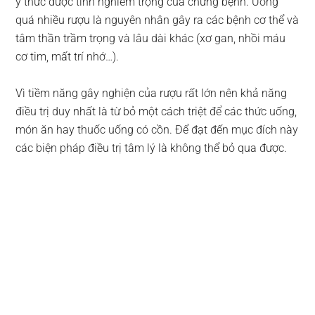
ý thức được tính nghiêm trọng của chứng bệnh. Uống
quá nhiều rượu là nguyên nhân gây ra các bệnh cơ thể và
tâm thần trầm trọng và lâu dài khác (xơ gan, nhồi máu
cơ tim, mất trí nhớ…).
Vì tiềm năng gây nghiện của rượu rất lớn nên khả năng
điều trị duy nhất là từ bỏ một cách triệt để các thức uống,
món ăn hay thuốc uống có cồn. Để đạt đến mục đích này
các biện pháp điều trị tâm lý là không thể bỏ qua được.