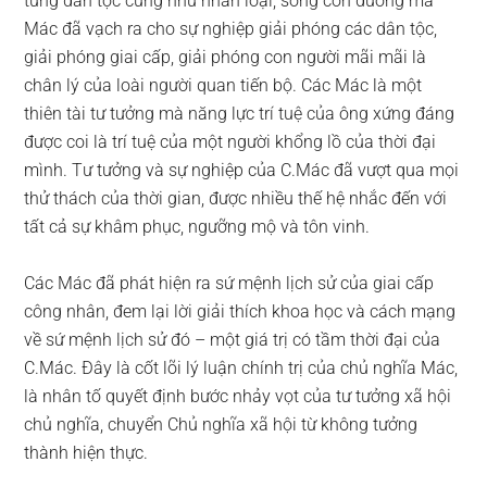
từng dân tộc cũng như nhân loại, song con đường mà
Mác đã vạch ra cho sự nghiệp giải phóng các dân tộc,
giải phóng giai cấp, giải phóng con người mãi mãi là
chân lý của loài người quan tiến bộ. Các Mác là một
thiên tài tư tưởng mà năng lực trí tuệ của ông xứng đáng
được coi là trí tuệ của một người khổng lồ của thời đại
mình. Tư tưởng và sự nghiệp của C.Mác đã vượt qua mọi
thử thách của thời gian, được nhiều thế hệ nhắc đến với
tất cả sự khâm phục, ngưỡng mộ và tôn vinh.
Các Mác đã phát hiện ra sứ mệnh lịch sử của giai cấp
công nhân, đem lại lời giải thích khoa học và cách mạng
về sứ mệnh lịch sử đó – một giá trị có tầm thời đại của
C.Mác. Đây là cốt lõi lý luận chính trị của chủ nghĩa Mác,
là nhân tố quyết định bước nhảy vọt của tư tưởng xã hội
chủ nghĩa, chuyển Chủ nghĩa xã hội từ không tưởng
thành hiện thực.