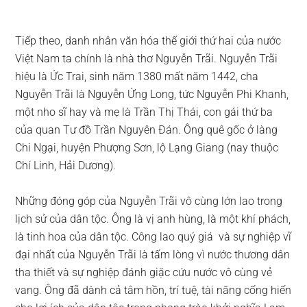
Tiếp theo, danh nhân văn hóa thế giới thứ hai của nước
Việt Nam ta chính là nhà thơ Nguyễn Trãi. Nguyễn Trãi
hiệu là Ức Trai, sinh năm 1380 mất năm 1442, cha
Nguyễn Trãi là Nguyễn Ứng Long, tức Nguyễn Phi Khanh,
một nho sĩ hay và mẹ là Trần Thị Thái, con gái thứ ba
của quan Tư đồ Trần Nguyên Đán. Ông quê gốc ở làng
Chi Ngại, huyện Phượng Sơn, lộ Lạng Giang (nay thuộc
Chí Linh, Hải Dương).
Những đóng góp của Nguyễn Trãi vô cùng lớn lao trong
lịch sử của dân tộc. Ông là vị anh hùng, là một khí phách,
là tinh hoa của dân tộc. Công lao quý giá và sự nghiệp vĩ
đại nhất của Nguyễn Trãi là tấm lòng vì nước thương dân
tha thiết và sự nghiệp đánh giặc cứu nước vô cùng vẻ
vang. Ông đã dành cả tâm hồn, trí tuệ, tài năng cống hiến