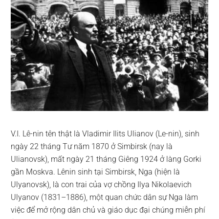
V.I. Lê-nin tên thật là Vladimir Ilits Ulianov (Le-nin), sinh
ngày 22 tháng Tư năm 1870 ở Simbirsk (nay là
Ulianovsk), mất ngày 21 tháng Giêng 1924 ở làng Gorki
gần Moskva. Lênin sinh tại Simbirsk, Nga (hiện là
Ulyanovsk), là con trai của vợ chồng Ilya Nikolaevich
Ulyanov (1831–1886), một quan chức dân sự Nga làm
việc để mở rộng dân chủ và giáo dục đại chúng miễn phí