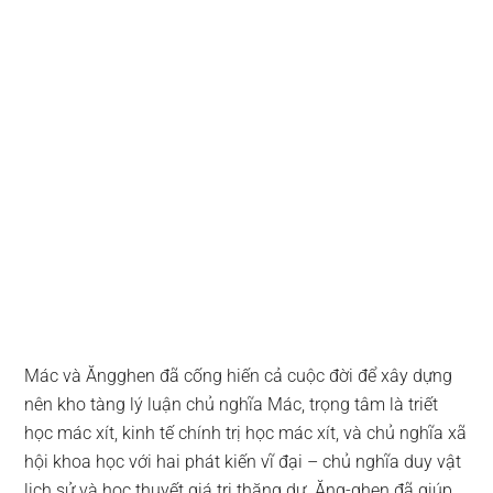
Mác và Ăngghen đã cống hiến cả cuộc đời để xây dựng
nên kho tàng lý luận chủ nghĩa Mác, trọng tâm là triết
học mác xít, kinh tế chính trị học mác xít, và chủ nghĩa xã
hội khoa học với hai phát kiến vĩ đại – chủ nghĩa duy vật
lịch sử và học thuyết giá trị thặng dư. Ăng-ghen đã giúp