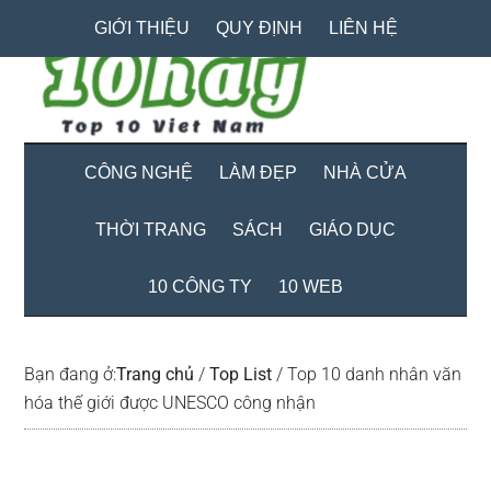
Skip
Skip
Bỏ
GIỚI THIỆU
QUY ĐỊNH
LIÊN HỆ
to
to
qua
main
secondary
primary
content
menu
sidebar
CÔNG NGHỆ
LÀM ĐẸP
NHÀ CỬA
THỜI TRANG
SÁCH
GIÁO DỤC
10 CÔNG TY
10 WEB
Bạn đang ở:
Trang chủ
/
Top List
/
Top 10 danh nhân văn
hóa thế giới được UNESCO công nhận