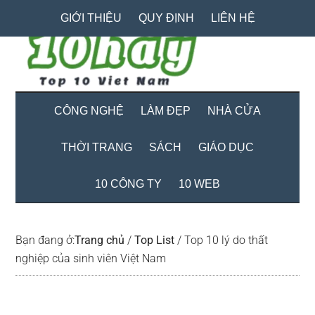
Skip
Skip
Bỏ
GIỚI THIỆU
QUY ĐỊNH
LIÊN HỆ
to
to
qua
main
secondary
primary
content
menu
sidebar
CÔNG NGHỆ
LÀM ĐẸP
NHÀ CỬA
THỜI TRANG
SÁCH
GIÁO DỤC
10 CÔNG TY
10 WEB
Bạn đang ở:
Trang chủ
/
Top List
/
Top 10 lý do thất
nghiệp của sinh viên Việt Nam