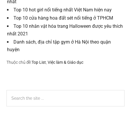
nhất
Top 10 hot girl nổi tiếng nhất Việt Nam hiện nay
Top 10 cửa hàng hoa đất sét nổi tiếng ở TPHCM
Top 10 nhân vật hóa trang Halloween được yêu thích
nhất 2021
Danh sách, địa chỉ tập gym ở Hà Nội theo quận
huyện
Thuộc chủ đề:
Top List
,
Việc làm & Giáo dục
Sidebar
Search
the
chính
site
...