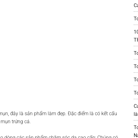
C
T
1
T
T
T
T
T
C
 mụn, đây là sản phẩm làm đẹp. Đặc điểm là có kết cấu
l
 mụn trứng cá.
T
N
ào dòng các sản phẩm chăm sóc da cao cấp; Chúng có