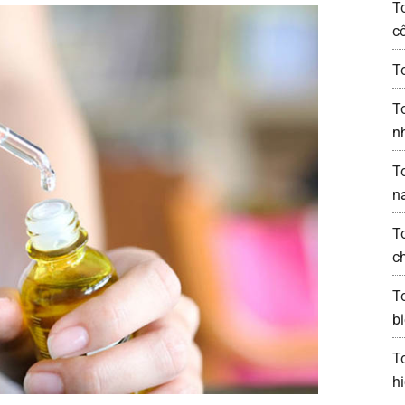
T
c
T
T
n
T
n
T
c
T
bi
T
h