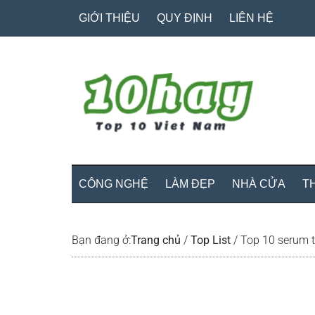
Skip
Skip
Bỏ
GIỚI THIỆU
QUY ĐỊNH
LIÊN HỆ
to
to
qua
main
secondary
primary
content
menu
sidebar
CÔNG NGHỆ
LÀM ĐẸP
NHÀ CỬA
T
Bạn đang ở:
Trang chủ
/
Top List
/
Top 10 serum t