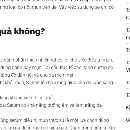
 như loại bỏ nốt mụn trên da. Vậy việc sử dụng serum có
T
n
quả không?
1
m
T
thành phần thiên nhiên rất có lợi cho việc điều trị mụn.
T
 dụng đánh bay mụn; Tái cấu trúc tế bào, tăng cường độ
Vi
m tăng độ đàn hồi và cho da mềm mịn.
i khỏi mụn; Se khít lỗ chân lông giúp cho da luôn sáng
T
1
 dụng kháng viêm hiệu quả.
 da; Serum có khả năng dưỡng ẩm và làm trắng da.
K
C
dùng serum điều trị mụn thực sự là một lựa chọn đúng
ới làn da để trị mụn có hiệu quả. Quan trọng nữa là cần