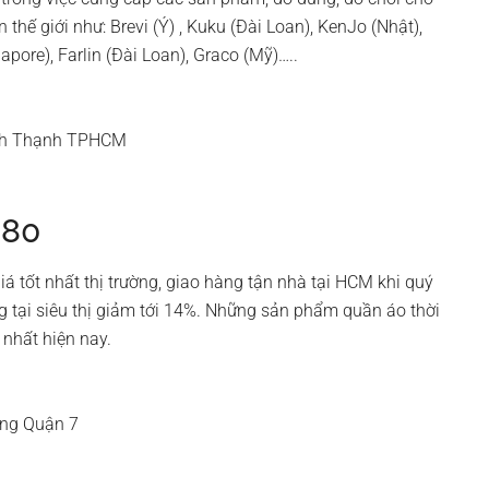
 thế giới như: Brevi (Ý) , Kuku (Đài Loan), KenJo (Nhật),
pore), Farlin (Đài Loan), Graco (Mỹ)…..
ình Thạnh TPHCM
080
á tốt nhất thị trường, giao hàng tận nhà tại HCM khi quý
 tại siêu thị giảm tới 14%. Những sản phẩm quần áo thời
 nhất hiện nay.
ông Quận 7