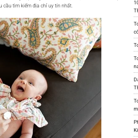
1
cầu tìm kiếm địa chỉ uy tín nhất.
T
T
c
To
T
n
D
T
T
m
P
K