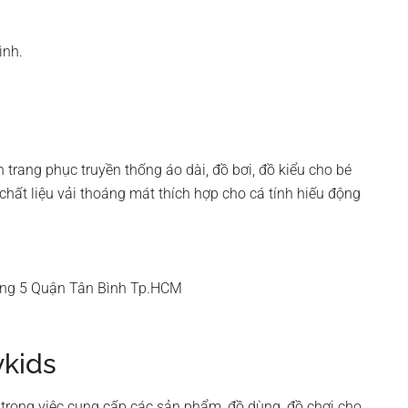
ình.
 trang phục truyền thống áo dài, đồ bơi, đồ kiểu cho bé
chất liệu vải thoáng mát thích hợp cho cá tính hiếu động
ng 5 Quận Tân Bình Tp.HCM
ykids
trong việc cung cấp các sản phẩm, đồ dùng, đồ chơi cho