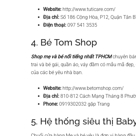
Website:
http://www.tuticare.com/
Địa chỉ:
Số 186 Cộng Hòa, P12, Quận Tân B
Điện thoại:
097 541 3535
4. Bé Tom Shop
Shop mẹ và bé nổi tiếng nhất TPHCM
chuyên bán
trai và bé gái, quần áo, váy đầm có mẫu mã đẹp, 
của các bé yêu nhà bạn.
Website:
http://www.betomshop.com/
Địa chỉ:
810-812 Cách Mạng Tháng 8 Phườ
Phone:
0919302032 gặp Trang
5. Hệ thống siêu thị Bab
Chuổi cửa hàng Mẹ và bé yêu là đơn vị hàng đầu 