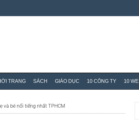
HỜI TRANG
SÁCH
GIÁO DỤC
10 CÔNG TY
10 W
S
 và bé nổi tiếng nhất TPHCM
th
si
...