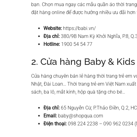
bạn. Chọn mua ngay các mẫu quần áo thời trang 
đặt hàng online để được hưởng nhiều ưu đãi hơn t
Website:
https://babi.vn/
Địa chỉ:
380/9B Nam Kỳ Khởi Nghĩa, P.8, Q
Hotline:
1900 54 54 77
2. Cửa hàng Baby & Kids
Cửa hàng chuyên bán lẻ hàng thời trang trẻ em vớ
Nhật, Đài Loan… Thời trang trẻ em Việt Nam xuất 
sách, ba lô, mắt kính, hộp quà tặng cho bé…
Địa chỉ:
65 Nguyễn Cừ, P.Thảo Điền, Q.2, H
Email:
baby@shopqua.com
Điện thoại:
098 224 2238 – 090 962 0234 (