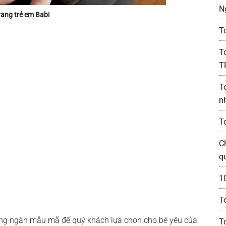
N
rang trẻ em Babi
T
T
T
T
n
T
C
q
1
T
àng ngàn mẫu mã để quý khách lựa chọn cho bé yêu của
T