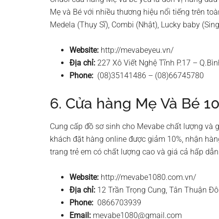
Mẹ và Bé với nhiều thương hiệu nổi tiếng trên toàn
Medela (Thụy Sĩ), Combi (Nhật), Lucky baby (Singa
Website:
http://mevabeyeu.vn/
Địa chỉ:
227 Xô Viết Nghệ Tĩnh P.17 – Q.B
Phone:
(08)35141486 – (08)66745780
6. Cửa hàng Mẹ Và Bé 1
Cung cấp đồ sơ sinh cho Mevabe chất lượng và gi
khách đặt hàng online được giảm 10%, nhận hàng
trang trẻ em có chất lượng cao và giá cả hấp dẫn
Website:
http://mevabe1080.com.vn/
Địa chỉ:
12 Trần Trọng Cung, Tân Thuận Đ
Phone:
0866703939
Email:
mevabe1080@gmail.com