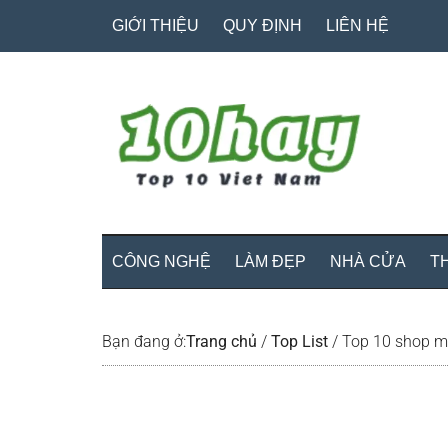
Skip
Skip
Bỏ
GIỚI THIỆU
QUY ĐỊNH
LIÊN HỆ
to
to
qua
main
secondary
primary
content
menu
sidebar
CÔNG NGHỆ
LÀM ĐẸP
NHÀ CỬA
T
Bạn đang ở:
Trang chủ
/
Top List
/
Top 10 shop mẹ