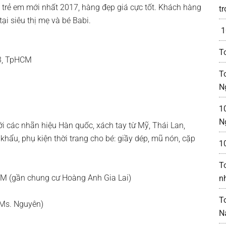
trẻ em mới nhất 2017, hàng đẹp giá cực tốt. Khách hàng
t
ại siêu thị mẹ và bé Babi.
1
T
.3, TpHCM
To
N
1
N
i các nhãn hiệu Hàn quốc, xách tay từ Mỹ, Thái Lan,
khẩu, phụ kiện thời trang cho bé: giầy dép, mũ nón, cặp
1
T
CM (gần chung cư Hoàng Anh Gia Lai)
n
T
Ms. Nguyên)
N