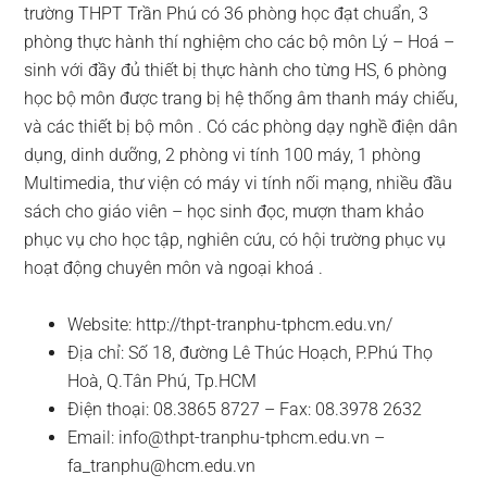
trường THPT Trần Phú có 36 phòng học đạt chuẩn, 3
phòng thực hành thí nghiệm cho các bộ môn Lý – Hoá –
sinh với đầy đủ thiết bị thực hành cho từng HS, 6 phòng
học bộ môn được trang bị hệ thống âm thanh máy chiếu,
và các thiết bị bộ môn . Có các phòng dạy nghề điện dân
dụng, dinh dưỡng, 2 phòng vi tính 100 máy, 1 phòng
Multimedia, thư viện có máy vi tính nối mạng, nhiều đầu
sách cho giáo viên – học sinh đọc, mượn tham khảo
phục vụ cho học tập, nghiên cứu, có hội trường phục vụ
hoạt động chuyên môn và ngoại khoá .
Website: http://thpt-tranphu-tphcm.edu.vn/
Địa chỉ: Số 18, đường Lê Thúc Hoạch, P.Phú Thọ
Hoà, Q.Tân Phú, Tp.HCM
Điện thoại: 08.3865 8727 – Fax: 08.3978 2632
Email:
info@thpt-tranphu-tphcm.edu.vn
–
fa_tranphu@hcm.edu.vn