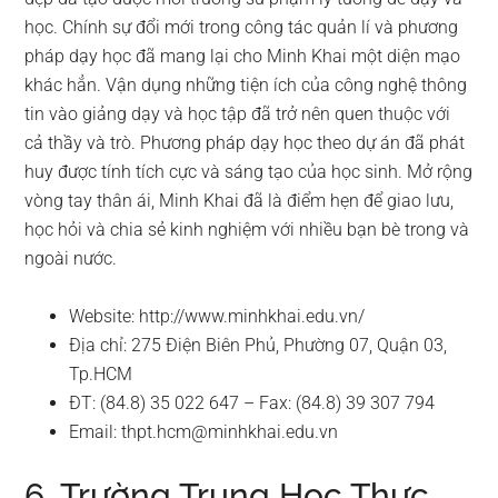
học. Chính sự đổi mới trong công tác quản lí và phương
pháp dạy học đã mang lại cho Minh Khai một diện mạo
khác hẳn. Vận dụng những tiện ích của công nghệ thông
tin vào giảng dạy và học tập đã trở nên quen thuộc với
cả thầy và trò. Phương pháp dạy học theo dự án đã phát
huy được tính tích cực và sáng tạo của học sinh. Mở rộng
vòng tay thân ái, Minh Khai đã là điểm hẹn để giao lưu,
học hỏi và chia sẻ kinh nghiệm với nhiều bạn bè trong và
ngoài nước.
Website: http://www.minhkhai.edu.vn/
Địa chỉ: 275 Điện Biên Phủ, Phường 07, Quận 03,
Tp.HCM
ĐT: (84.8) 35 022 647 – Fax: (84.8) 39 307 794
Email:
thpt.hcm@minhkhai.edu.vn
6. Trường Trung Học Thực