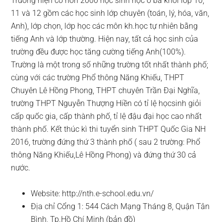
Trường hiện có hơn 2000 học sinh học ở ba khối lớp 10,
11 và 12 gồm các học sinh lớp chuyên (toán, lý, hóa, văn,
Anh), lớp chọn, lớp học các môn kh.học tự nhiên bằng
tiếng Anh và lớp thường. Hiện nay, tất cả học sinh của
trường đều được học tăng cường tiếng Anh(100%).
Trường là một trong số những trường tốt nhất thành phố;
cùng với các trường Phổ thông Năng Khiếu, THPT
Chuyên Lê Hồng Phong, THPT chuyên Trần Đại Nghĩa,
trường THPT Nguyễn Thượng Hiền có tỉ lệ họcsinh giỏi
cấp quốc gia, cấp thành phố, tỉ lệ đậu đại học cao nhất
thành phố. Kết thúc kì thi tuyển sinh THPT Quốc Gia NH
2016, trường đứng thứ 3 thành phố ( sau 2 trường: Phổ
thông Năng Khiếu,Lê Hồng Phong) và đứng thứ 30 cả
nước.
Website: http://nth.e-school.edu.vn/
Địa chỉ Cổng 1: 544 Cách Mạng Tháng 8, Quận Tân
Bình, Tp.Hồ Chí Minh (bản đồ)