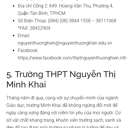
Địa chỉ Cổng 2: 649. Hoàng Văn Thụ, Phường 4,
Quận Tân Bình, TPHCM
Số Điện Thoại: (084) (08) 3844 1558 – 38111068
*FAX: 38422909
Email:
nguyenthuonghien@nguyenthuonghien.edu.vn
Facebook:
https://www.facebook.com/thptnguyenthuonghien.nth
5. Trường THPT Nguyễn Thị
Minh Khai
Tháng năm đi qua, cùng với sự chuyển mình của ngành
Giáo dục, trường Minh Khai đã không ngừng đổi mới để
ngày càng xứng đáng với niềm tin yêu của mọi người. Cơ
sở vật chất khang trang, khuôn viên trường sạch, xanh và
đẹp đã tạo được môi trường sư phạm lý tưởng để dạy và