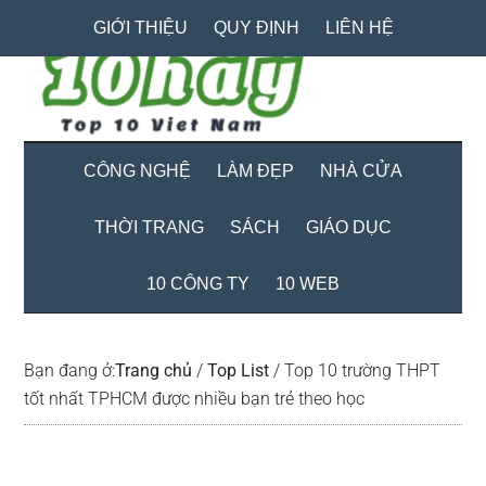
Skip
Skip
Bỏ
GIỚI THIỆU
QUY ĐỊNH
LIÊN HỆ
to
to
qua
main
secondary
primary
content
menu
sidebar
CÔNG NGHỆ
LÀM ĐẸP
NHÀ CỬA
THỜI TRANG
SÁCH
GIÁO DỤC
10 CÔNG TY
10 WEB
Bạn đang ở:
Trang chủ
/
Top List
/
Top 10 trường THPT
tốt nhất TPHCM được nhiều bạn trẻ theo học