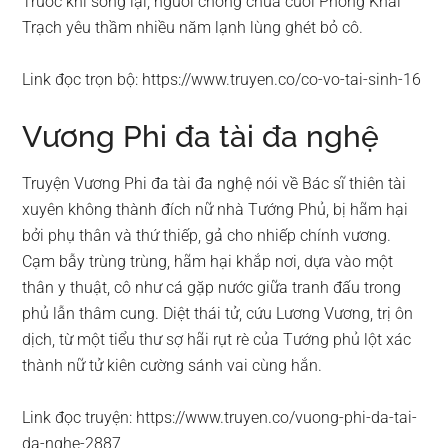
Trước khi sống lại, người chồng chưa cưới Phong Khải
Trạch yêu thầm nhiều năm lạnh lùng ghét bỏ cô.
Link đọc trọn bộ: https://www.truyen.co/co-vo-tai-sinh-16
Vương Phi đa tài đa nghệ
Truyện Vương Phi đa tài đa nghệ nói về Bác sĩ thiên tài
xuyên không thành đích nữ nhà Tướng Phủ, bị hãm hại
bởi phụ thân và thứ thiếp, gả cho nhiếp chính vương.
Cạm bẫy trùng trùng, hãm hại khắp nơi, dựa vào một
thân y thuật, cô như cá gặp nước giữa tranh đấu trong
phủ lẫn thâm cung. Diệt thái tử, cứu Lương Vương, trị ôn
dịch, từ một tiểu thư sợ hãi rụt rè của Tướng phủ lột xác
thành nữ tử kiên cường sánh vai cùng hắn.
Link đọc truyện: https://www.truyen.co/vuong-phi-da-tai-
da-nghe-2887