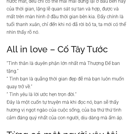
nước mắt, đều chỉ có thể mãi mãi đứng lại ở đầu bên này
của thời gian, lặng lẽ quan sát sự tan và hợp, được và
mất trên màn hình ở đầu thời gian bên kia. Đấy chính là
tuổi thanh xuân, chỉ đến khi nó đã rời bỏ ta, ta mới có thể
nhìn thấy rõ nó.
All in love – Cố Tây Tước
“Tình thân là duyên phận lớn nhất mà Thượng Đế ban
tặng.”
” Tình bạn là quãng thời gian đẹp đẽ mà bạn luôn muốn
quay trở về.”
” Tình yêu là lời ước hẹn trọn đời.”
Đây là một cuốn tự truyện mà khi đọc nó, bạn sẽ thấy
hương vị ngọt ngào của cuộc sống, của ba thứ thứ tình
cảm đáng quý nhất của con người, dịu dàng mà ấm áp.