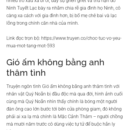
nhiều trò xấu xa bỉ ổi, đầy sự ghen ghét và thù hận do
Ninh Tuyết Lạc bày ra nhằm chia rẽ gia đình họ Ninh, cô
càng xa cách với gia đình hơn, bị bố mẹ chê bai và lạc
lõng trong chính căn nhà của mình.
Link đọc trọn bộ: https://www.truyen.co/choc-tuc-vo-yeu-
mua-mot-tang-mot-593
Gió ấm không bằng anh
thâm tình
Truyện ngôn tình Gió ấm không bằng anh thâm tình với
nhân vật Quý Noãn bị đầu độc mà qua đời, hình ảnh cuối
cùng mà Quý Noãn nhìn thấy chính là bóng một người
đàn ông cao lớn bước tới bên cửa phòng giam, đó không
phải ai xa lạ mà chính là Mặc Cảnh Thâm – người chồng
mà mười năm trước cô dùng việc tự tử để buộc hắn ly