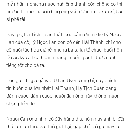
mỹ nhân nghiêng nước nghiêng thành còn chồng cô thì
ngược lại một người đàng ông với tướng mạo xấu xí, bác
sĩ phế tài.
Bây giò, Hạ Tịch Quán thật lòng cảm ơn mẹ kế Lý Ngọc
Lan của cô, Lý Ngọc Lan đón cô đến Hải Thành, chỉ cho
cô ngồi tàu hỏa giá rẻ, nhưng bà ta lại tổ chức buổi hôn
lễ cực kỳ xa hoa hoành tráng, muốn giành được danh
tiếng tốt cho bà ta.
Con gái Hạ gia gả vào U Lan Uyển xung hỉ, đây chính là
tin buôn dưa lớn nhất Hải Thành, Hạ Tịch Quán đang
đánh cược, đánh cược người đàn ông này không muốn
chọn phiền toái.
Người đàn ông nhìn cô đầy hứng thú, hôm nay anh bị đôi
thủ làm ăn thuê sát thủ giết hại, gặp phải cô gái này là