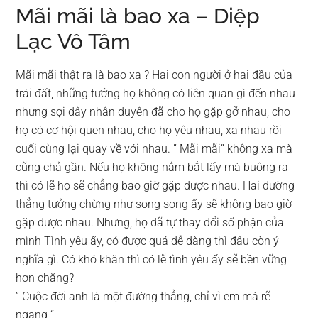
Mãi mãi là bao xa – Diệp
Lạc Vô Tâm
Mãi mãi thật ra là bao xa ? Hai con người ở hai đầu của
trái đất, những tưởng họ không có liên quan gì đến nhau
nhưng sợi dây nhân duyên đã cho họ gặp gỡ nhau, cho
họ có cơ hội quen nhau, cho họ yêu nhau, xa nhau rồi
cuối cùng lại quay về với nhau. ” Mãi mãi” không xa mà
cũng chả gần. Nếu họ không nắm bắt lấy mà buông ra
thì có lẽ họ sẽ chẳng bao giờ gặp được nhau. Hai đường
thẳng tưởng chừng như song song ấy sẽ không bao giờ
gặp được nhau. Nhưng, họ đã tự thay đổi số phận của
mình Tình yêu ấy, có được quá dễ dàng thì đâu còn ý
nghĩa gì. Có khó khăn thì có lẽ tình yêu ấy sẽ bền vững
hơn chăng?
” Cuộc đời anh là một đường thẳng, chỉ vì em mà rẽ
ngang “