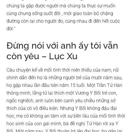
chúng ta gặp được người mà chúng ta thực sự muốn
cùng chung sống suốt đời , mới giao toàn bộ chặng
đường còn lại cho người đo, cùng nhau đi đến hết cuộc
đời.”
Đừng nói với anh ấy tôi vẫn
còn yêu – Lục Xu
Câu chuyện kể về mối tình thời niên thiếu của nam, nữ
chính dẫn đến họ là những người trẻ của mười năm sau,
họ gặp nhau lần đầu tiên năm 15 tuổi. Một Trần Tử Hàn
thông minh, lãng tử lại thích một Vương Y Bối trẻ con,
ngốc nghếch, anh luôn bên cạnh yêu chiều những sở
thích của cô vô điều kiện. Nhưng Y Bối không đậu đại
học, mẹ cô không an tâm với sự bền lâu của mối tình thời
học sinh của con gái mình, bà đề nghị Tử Hàn rời xa Y
Bối. Một năm sau, Y Bối thuận lợi lên đại học, họ gặp lại