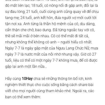
đó mất liên lạc; 18 tuổi, cô nông nổi đi gặp anh, đổi lại là
sự đau lòng; 21 tuổi, cuối cùng anh cũng quay về để chịu
tang mẹ; 24 tuổi, anh kết hôn, đưa người vợ mới cưới tới
tận nơi xa. Anh từng là thần hộ mệnh của cô, dịu dàng,
cẩn thận che chở, bao dung. Đã từng ngoắc tay với cô,
thề sẽ mãi mãi ở bên nhau. Cô có thể mất đi tất cả,
nhưng không thể không có anh – người hiểu cô nhất.
Ngày 7-7 là ngày gặp mặt của Ngưu Lang Chức Nữ, mưa
ngày 7-7 là nước mắt của nỗi nhớ nhung vậy. Giờ cô 27
tuổi, liệu có thể có một ngày 7-7 không mưa, để cô được
gặp lại anh một lần nữa…
Hãy cùng
10Hay
chia sẻ những thông tin bổ ích, kinh
nghiệm thiết thực cho cuộc sống bằng cách share bài
viết cho mọi người cùng tham khảo nhé. Ngoài ra, các
bạn có thể xem thêm: