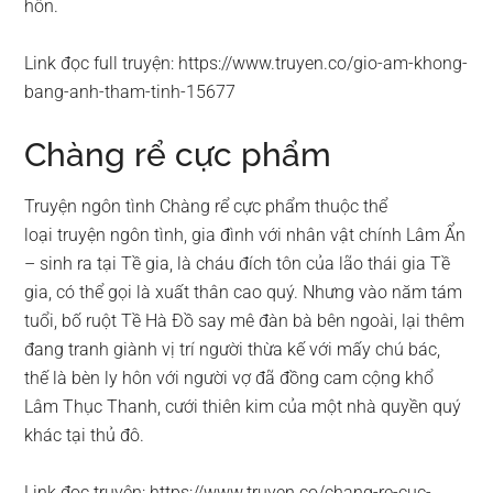
hôn.
Link đọc full truyện: https://www.truyen.co/gio-am-khong-
bang-anh-tham-tinh-15677
Chàng rể cực phẩm
Truyện ngôn tình Chàng rể cực phẩm thuộc thể
loại truyện ngôn tình, gia đình với nhân vật chính Lâm Ẩn
– sinh ra tại Tề gia, là cháu đích tôn của lão thái gia Tề
gia, có thể gọi là xuất thân cao quý. Nhưng vào năm tám
tuổi, bố ruột Tề Hà Đồ say mê đàn bà bên ngoài, lại thêm
đang tranh giành vị trí người thừa kế với mấy chú bác,
thế là bèn ly hôn với người vợ đã đồng cam cộng khổ
Lâm Thục Thanh, cưới thiên kim của một nhà quyền quý
khác tại thủ đô.
Link đọc truyện: https://www.truyen.co/chang-re-cuc-