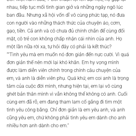
nhau, tiếp tục mối tình gian giở và những ngây ngô lúc
ban đầu. Nhưng xã hội vốn dĩ vô cùng phức tạp, nó đưa
con người vào những thách thức của chuyện áo, cơm,
gạo, tiền. Cả anh và cô chưa đủ chính chắn để cùng đối
mặt, cô trẻ con không chấp nhận cái nhìn của anh. Họ
một lần nữa rời xa, tự hỏi đây có phải là kết thúc?
”“Tình yêu mà em muốn nó đơn giản đến nực cười. Vì quá
đơn giản thế nên mới lại khó khăn. Em hy vọng mình
được làm diễn viên chính trong chính câu chuyện của
em, và anh là diễn viên phụ. Quá khứ, em coi anh là trọng
tâm của cuộc đời mình, nhưng hiện tại, em lại vô cùng
ghét bản thân mình vì vẫn không thể không có anh. Cuối
cùng em đã rõ, em đang tham lam cố gắng đi tìm một
tình yêu công bằng. Chỉ đơn giản là em yêu anh, và anh
cũng yêu em, chứ không phải tình yêu em dành cho anh
nhiều hơn anh dành cho em.”