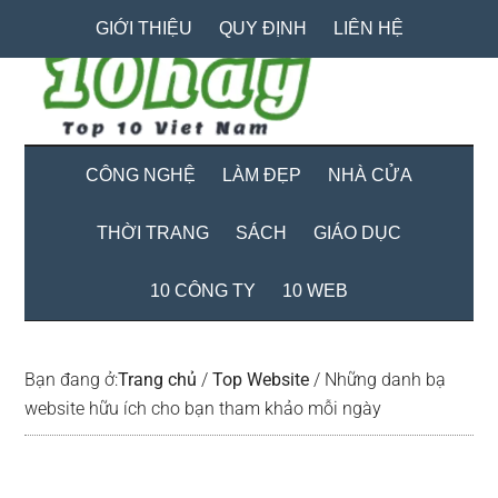
Skip
Skip
Bỏ
GIỚI THIỆU
QUY ĐỊNH
LIÊN HỆ
to
to
qua
main
secondary
primary
content
menu
sidebar
CÔNG NGHỆ
LÀM ĐẸP
NHÀ CỬA
THỜI TRANG
SÁCH
GIÁO DỤC
10 CÔNG TY
10 WEB
Bạn đang ở:
Trang chủ
/
Top Website
/
Những danh bạ
website hữu ích cho bạn tham khảo mỗi ngày