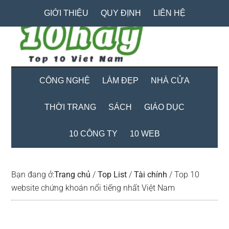
Skip
Skip
Bỏ
GIỚI THIỆU
QUY ĐỊNH
LIÊN HỆ
to
to
qua
main
secondary
primary
content
menu
sidebar
CÔNG NGHỆ
LÀM ĐẸP
NHÀ CỬA
THỜI TRANG
SÁCH
GIÁO DỤC
10 CÔNG TY
10 WEB
Bạn đang ở:
Trang chủ
/
Top List
/
Tài chính
/
Top 10
website chứng khoán nổi tiếng nhất Việt Nam