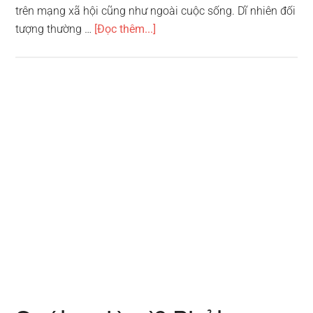
trên mạng xã hội cũng như ngoài cuộc sống. Dĩ nhiên đối
vềCrush
tượng thường …
[Đọc thêm...]
là
gì
?
Những
ai
có
khả
năng
khiến
bạn
Crush
cao?