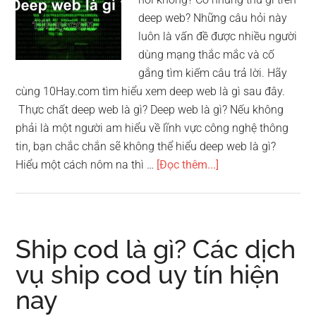
công
deep web? Những câu hỏi này
luôn là vấn đề được nhiều người
dùng mạng thắc mắc và cố
gắng tìm kiếm câu trả lời. Hãy
cùng 10Hay.com tìm hiểu xem deep web là gì sau đây.
Thực chất deep web là gì? Deep web là gì? Nếu không
phải là một người am hiểu về lĩnh vực công nghệ thông
tin, bạn chắc chắn sẽ không thể hiểu deep web là gì?
vềDeep
Hiểu một cách nôm na thì …
[Đọc thêm...]
web
là
gì?
Deep
Ship cod là gì? Các dịch
web
vụ ship cod uy tín hiện
nguy
nay
hiểm
như