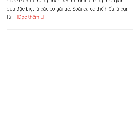
được cư dân mạng nhắc đến rất nhiều trong thời gian
qua đặc biệt là các cô gái trẻ. Soái ca có thể hiểu là cụm
vềSoái
từ …
[Đọc thêm...]
ca
là
gì?
Phải
chăng
là
“Bạch
mã
hoàng
tử”
trong
mộng
của
mọi
cô