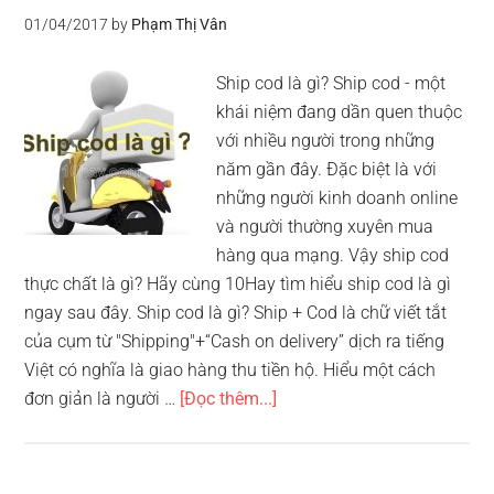
thế
01/04/2017
by
Phạm Thị Vân
nào?
Ship cod là gì? Ship cod - một
khái niệm đang dần quen thuộc
với nhiều người trong những
năm gần đây. Đặc biệt là với
những người kinh doanh online
và người thường xuyên mua
hàng qua mạng. Vậy ship cod
thực chất là gì? Hãy cùng 10Hay tìm hiểu ship cod là gì
ngay sau đây. Ship cod là gì? Ship + Cod là chữ viết tắt
của cụm từ "Shipping"+“Cash on delivery” dịch ra tiếng
Việt có nghĩa là giao hàng thu tiền hộ. Hiểu một cách
vềShip
đơn giản là người …
[Đọc thêm...]
cod
là
gì?