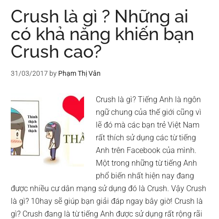
Các
Crush là gì ? Những ai
dịch
có khả năng khiến bạn
vụ
Crush cao?
ship
cod
uy
31/03/2017
by
Phạm Thị Vân
tín
hiện
Crush là gì? Tiếng Anh là ngôn
nay
ngữ chung của thế giới cũng vì
lẽ đó mà các bạn trẻ Việt Nam
rất thích sử dụng các từ tiếng
Anh trên Facebook của mình.
Một trong những từ tiếng Anh
phổ biến nhất hiện nay đang
được nhiều cư dân mạng sử dụng đó là Crush. Vậy Crush
là gì? 10hay sẽ giúp bạn giải đáp ngay bây giờ! Crush là
gì? Crush đang là từ tiếng Anh được sử dụng rất rộng rãi