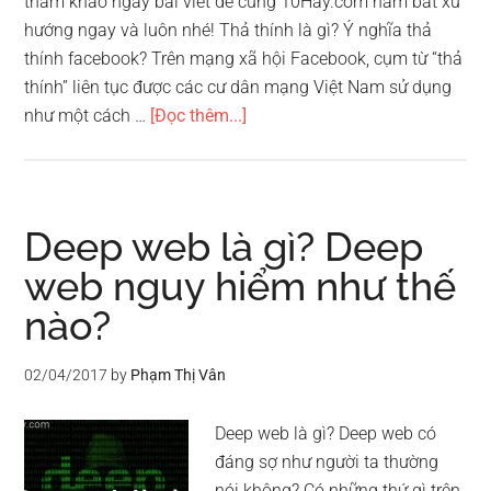
tham khảo ngay bài viết để cùng 10Hay.com nắm bắt xu
hướng ngay và luôn nhé! Thả thính là gì? Ý nghĩa thả
thính facebook? Trên mạng xã hội Facebook, cụm từ “thả
thính” liên tục được các cư dân mạng Việt Nam sử dụng
vềThả
như một cách …
[Đọc thêm...]
thính
là
gì?
Cách
Deep web là gì? Deep
thả
web nguy hiểm như thế
thính
nào?
hiệu
quả
đã
02/04/2017
by
Phạm Thị Vân
được
áp
Deep web là gì? Deep web có
dụng
đáng sợ như người ta thường
thành
nói không? Có những thứ gì trên