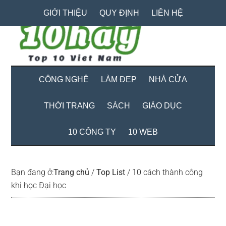
Skip
Skip
Bỏ
GIỚI THIỆU
QUY ĐỊNH
LIÊN HỆ
to
to
qua
main
secondary
primary
content
menu
sidebar
CÔNG NGHỆ
LÀM ĐẸP
NHÀ CỬA
THỜI TRANG
SÁCH
GIÁO DỤC
10 CÔNG TY
10 WEB
Bạn đang ở:
Trang chủ
/
Top List
/
10 cách thành công
khi học Đại học