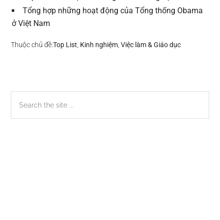
Tổng hợp những hoạt động của Tổng thống Obama
ở Việt Nam
Thuộc chủ đề:
Top List
,
Kinh nghiệm
,
Việc làm & Giáo dục
Sidebar
Search
the
chính
site
...