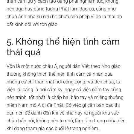
thân cần lưu ý cách tạo dáng phải nghiêm túc, không
nên dựa hay dùng tượng Phật làm đạo cụ, cũng như
chụp ảnh nhà sư nếu họ chưa cho phép vì đó là thái độ
bất kính đối với tôn giáo.
5. Không thể hiện tình cảm
thái quá
Vốn là một nước châu Á, người dân Việt theo Nho giáo
thường không thích thể hiện tình cảm cá nhân qua
những cử chỉ thân mật nơi công cộng. Và đền chùa, tu
viện lại càng là nơi cấm kỵ, ngay cả việc nắm tay cũng
nên tránh, tốt nhất là chắp hai bàn tay và miệng thường
niệm Nam mô A di đà Phật. Có việc gì cần bàn bạc thì
bạn nên để dành đến khi về nhà hay ra ngoài khu vực
chùa hẳn nói, không nên to nhỏ, lầm rầm trong chùa đền
khi đang tham gia các buổi lễ trang nghiêm.