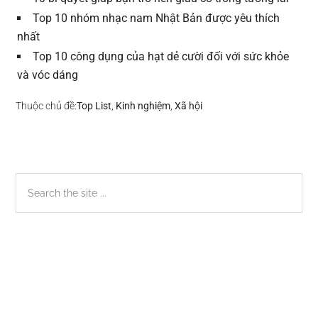
Top 10 nhóm nhạc nam Nhật Bản được yêu thích
nhất
Top 10 công dụng của hạt dẻ cười đối với sức khỏe
và vóc dáng
Thuộc chủ đề:
Top List
,
Kinh nghiệm
,
Xã hội
Sidebar
Search
the
chính
site
...