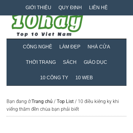
Skip
Skip
Bỏ
GIỚI THIỆU
QUY ĐỊNH
LIÊN HỆ
to
to
qua
main
secondary
primary
content
menu
sidebar
CÔNG NGHỆ
LÀM ĐẸP
NHÀ CỬA
THỜI TRANG
SÁCH
GIÁO DỤC
10 CÔNG TY
10 WEB
Bạn đang ở:
Trang chủ
/
Top List
/
10 điều kiêng kỵ khi
viếng thăm đền chùa bạn phải biết