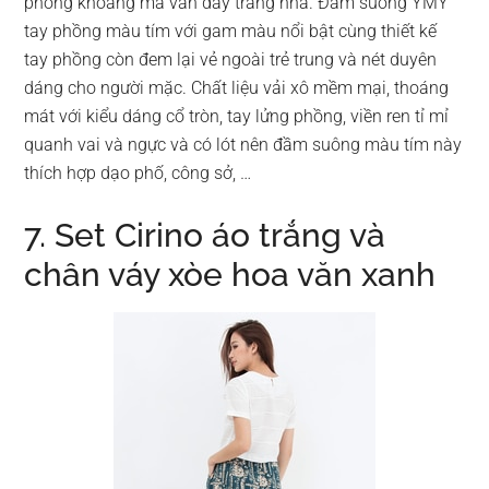
phóng khoáng mà vẫn đầy trang nhã. Đầm suông YMY
tay phồng màu tím với gam màu nổi bật cùng thiết kế
tay phồng còn đem lại vẻ ngoài trẻ trung và nét duyên
dáng cho người mặc. Chất liệu vải xô mềm mại, thoáng
mát với kiểu dáng cổ tròn, tay lửng phồng, viền ren tỉ mỉ
quanh vai và ngực và có lót nên đầm suông màu tím này
thích hợp dạo phố, công sở, …
7. Set Cirino áo trắng và
chân váy xòe hoa văn xanh