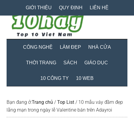
Skip
Skip
Bỏ
GIỚI THIỆU
QUY ĐỊNH
LIÊN HỆ
to
to
qua
main
secondary
primary
content
menu
sidebar
CÔNG NGHỆ
LÀM ĐẸP
NHÀ CỬA
THỜI TRANG
SÁCH
GIÁO DỤC
10 CÔNG TY
10 WEB
Bạn đang ở:
Trang chủ
/
Top List
/
10 mẫu váy đầm đẹp
lãng mạn trong ngày lễ Valentine bán trên Adayroi