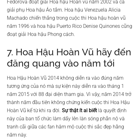
Fedorova đoạt giải Hoa hậu Hoàn vũ năm 2002 và cả
giải phụ Hoa hậu Áo tắm. Hoa hậu Venezuela Alicia
Machado chiến thắng trong cuộc thi Hoa hậu hoàn vũ
năm 1996 và hoa hậu Puerto Rico Denise Quinones cũng
đoạt giải Hoa hậu Phong cách.
7. Hoa Hậu Hoàn Vũ hãy đến
đăng quang vào năm tới
Hoa Hậu Hoàn Vũ 2014 không diễn ra vào đúng năm
tương ứng của nó mà sự kiện này diễn ra vào tháng 1
năm 2015 với 88 đại diện tham gia. Vì vậy, năm 2014 trở
thành năm đầu tiên không chứng kiến cuộc thi Hoa Hậu
Hoàn Vũ kể từ khi ra đời.
Sự thật ít ai biết
là quyết định
này của ban tổ chức làm dấy lên làn sóng phẫn nộ và
tranh cãi giữa các fan hâm mộ cuộc thi sắc đẹp hằng
năm này.