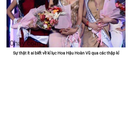
Sự thật ít ai biết về kỉ lục Hoa Hậu Hoàn Vũ qua các thập kỉ