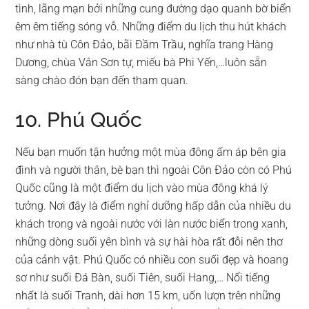
tình, lãng mạn bởi những cung đường dạo quanh bờ biển
êm êm tiếng sóng vỗ. Những điểm du lịch thu hút khách
như nhà tù Côn Đảo, bãi Đầm Trầu, nghĩa trang Hàng
Dương, chùa Vân Sơn tự, miếu bà Phi Yến,…luôn sẵn
sàng chào đón bạn đến tham quan.
10. Phú Quốc
Nếu bạn muốn tận hưởng một mùa đông ấm áp bên gia
đình và người thân, bè bạn thì ngoài Côn Đảo còn có Phú
Quốc cũng là một điểm du lịch vào mùa đông khá lý
tưởng. Nơi đây là điểm nghỉ dưỡng hấp dẫn của nhiều du
khách trong và ngoài nước với làn nước biển trong xanh,
những dòng suối yên bình và sự hài hòa rất đỗi nên thơ
của cảnh vật. Phú Quốc có nhiều con suối đẹp và hoang
sơ như suối Đá Bàn, suối Tiên, suối Hang,… Nổi tiếng
nhất là suối Tranh, dài hơn 15 km, uốn lượn trên những