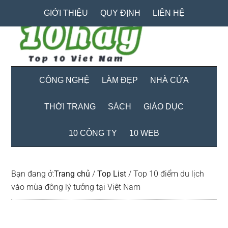
Skip
Skip
Bỏ
GIỚI THIỆU
QUY ĐỊNH
LIÊN HỆ
to
to
qua
main
secondary
primary
content
menu
sidebar
CÔNG NGHỆ
LÀM ĐẸP
NHÀ CỬA
THỜI TRANG
SÁCH
GIÁO DỤC
10 CÔNG TY
10 WEB
Bạn đang ở:
Trang chủ
/
Top List
/
Top 10 điểm du lịch
vào mùa đông lý tưởng tại Việt Nam