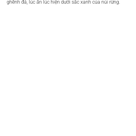
ghềnh đá, lúc ẩn lúc hiện dưới sắc xanh của núi rừng.