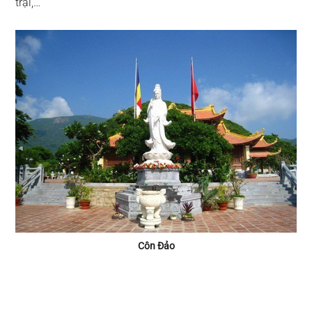
trại,…
Côn Đảo