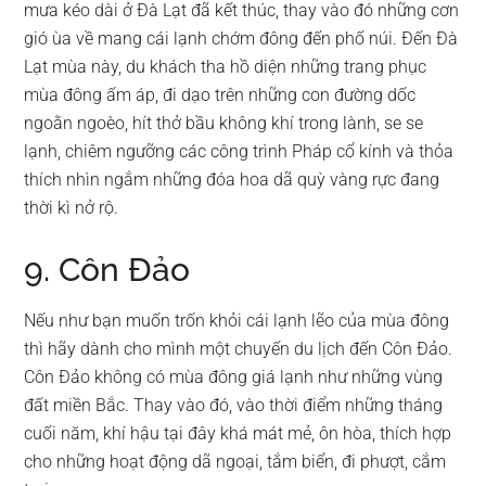
mưa kéo dài ở Đà Lạt đã kết thúc, thay vào đó những cơn
gió ùa về mang cái lạnh chớm đông đến phố núi. Đến Đà
Lạt mùa này, du khách tha hồ diện những trang phục
mùa đông ấm áp, đi dạo trên những con đường dốc
ngoằn ngoèo, hít thở bầu không khí trong lành, se se
lạnh, chiêm ngưỡng các công trình Pháp cổ kính và thỏa
thích nhìn ngắm những đóa hoa dã quỳ vàng rực đang
thời kì nở rộ.
9. Côn Đảo
Nếu như bạn muốn trốn khỏi cái lạnh lẽo của mùa đông
thì hãy dành cho mình một chuyến du lịch đến Côn Đảo.
Côn Đảo không có mùa đông giá lạnh như những vùng
đất miền Bắc. Thay vào đó, vào thời điểm những tháng
cuối năm, khí hậu tại đây khá mát mẻ, ôn hòa, thích hợp
cho những hoạt động dã ngoại, tắm biển, đi phượt, cắm