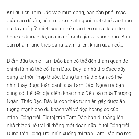
Khi du lịch Tam Đảo vào mùa đông, bạn cần phải mặc
quần áo đủ ấm, nên mặc ôm sát người một chiếc áo thun
dài tay để giữ nhiệt, sau đó sẽ mặc bên ngoài là áo len
hoặc áo khoác da, áo gió để tránh gió và sương mù. Bạn
cần phải mang theo găng tay, mũ len, khăn quấn cổ,…
Điểm đầu tiên ở Tam Đảo bạn có thể đến tham quan đó
chính là nhà thờ cổ Tam Đảo. Đây là nhà thờ được xây
dựng từ thời Pháp thuộc. Đứng từ nhà thờ bạn có thể
nhìn thấy được toàn cảnh của Tam Đảo. Ngoài ra bạn
cũng có thể đến địa điểm khác như: Đền bà chúa Thượng
Ngàn; Thác Bạc: Đây là con thác tự nhiên gây được ấn
tượng mạnh cho du khách với vẻ đẹp hoang sơ của
mình. Cổng trời: Từ thị trấn Tam Đảo bạn đi thẳng lên
nhà thờ đá, rẽ trái đi thẳng một đoạn nữa là tới Cổng trời.
Ðứng trên Cổng Trời nhìn xuống thị trấn Tam Ðảo mờ mờ