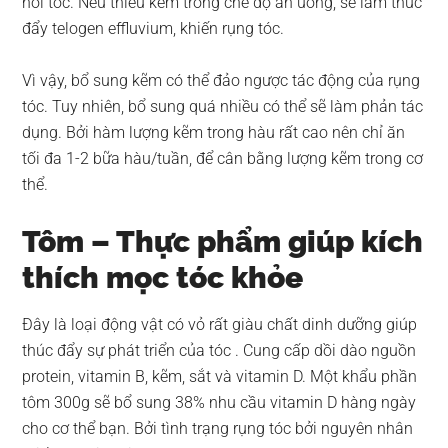
hồi tóc. Nếu thiếu kẽm trong chế độ ăn uống, sẽ làm thúc
đẩy telogen effluvium, khiến rụng tóc.
Vì vậy, bổ sung kẽm có thể đảo ngược tác động của rụng
tóc. Tuy nhiên, bổ sung quá nhiều có thể sẽ làm phản tác
dụng. Bởi hàm lượng kẽm trong hàu rất cao nên chỉ ăn
tối đa 1-2 bữa hàu/tuần, để cân bằng lượng kẽm trong cơ
thể.
Tôm – Thực phẩm giúp kích
thích mọc tóc khỏe
Đây là loại động vật có vỏ rất giàu chất dinh dưỡng giúp
thúc đẩy sự phát triển của tóc . Cung cấp dồi dào nguồn
protein, vitamin B, kẽm, sắt và vitamin D. Một khẩu phần
tôm 300g sẽ bổ sung 38% nhu cầu vitamin D hàng ngày
cho cơ thể bạn. Bởi tình trạng rụng tóc bởi nguyên nhân