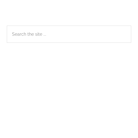
Sidebar
Search
the
chính
site
...