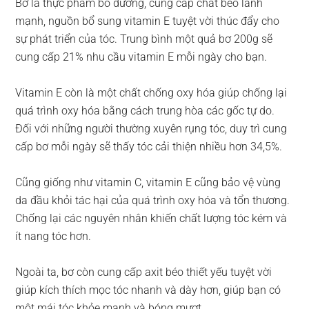
Bơ là thực phẩm bổ dưỡng, cung cấp chất béo lành
mạnh, nguồn bổ sung vitamin E tuyệt vời thúc đẩy cho
sự phát triển của tóc. Trung bình một quả bơ 200g sẽ
cung cấp 21% nhu cầu vitamin E mỗi ngày cho bạn.
Vitamin E còn là một chất chống oxy hóa giúp chống lại
quá trình oxy hóa bằng cách trung hòa các gốc tự do.
Đối với những người thường xuyên rụng tóc, duy trì cung
cấp bơ mỗi ngày sẽ thấy tóc cải thiện nhiều hơn 34,5%.
Cũng giống như vitamin C, vitamin E cũng bảo vệ vùng
da đầu khỏi tác hại của quá trình oxy hóa và tổn thương.
Chống lại các nguyên nhân khiến chất lượng tóc kém và
ít nang tóc hơn.
Ngoài ta, bơ còn cung cấp axit béo thiết yếu tuyệt vời
giúp kích thích mọc tóc nhanh và dày hơn, giúp bạn có
một mái tóc khỏe mạnh và bóng mượt.