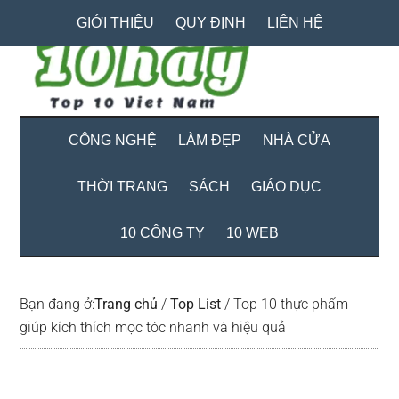
Skip
Skip
Bỏ
GIỚI THIỆU
QUY ĐỊNH
LIÊN HỆ
to
to
qua
main
secondary
primary
content
menu
sidebar
CÔNG NGHỆ
LÀM ĐẸP
NHÀ CỬA
THỜI TRANG
SÁCH
GIÁO DỤC
10 CÔNG TY
10 WEB
Bạn đang ở:
Trang chủ
/
Top List
/
Top 10 thực phẩm
giúp kích thích mọc tóc nhanh và hiệu quả