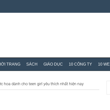
HỜI TRANG
SÁCH
GIÁO DỤC
10 CÔNG TY
10 W
S
c hoa dành cho teen girl yêu thích nhất hiện nay
th
si
...