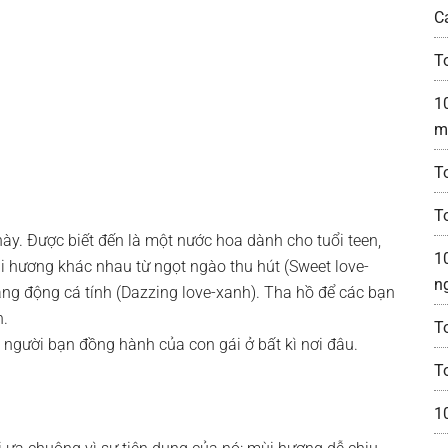
C
T
1
m
T
T
này. Được biết đến là một nước hoa dành cho tuổi teen,
1
ùi hương khác nhau từ ngọt ngào thu hút (Sweet love-
n
ăng động cá tính (Dazzing love-xanh). Tha hồ để các bạn
h.
T
nh người bạn đồng hành của con gái ở bất kì nơi đâu.
T
1