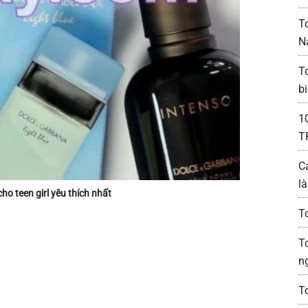
T
N
T
bi
1
T
C
l
o teen girl yêu thích nhất
T
T
n
T