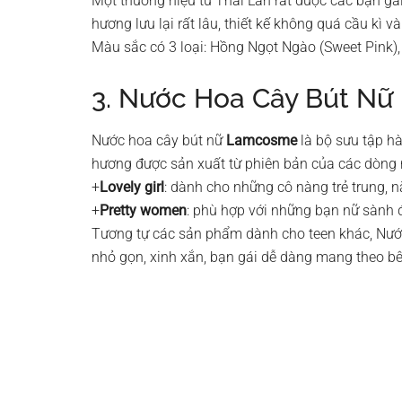
Một thương hiệu từ Thái Lan rất được các bạn gái
hương lưu lại rất lâu, thiết kế không quá cầu kì 
Màu sắc có 3 loại: Hồng Ngọt Ngào (Sweet Pink), 
3. Nước Hoa Cây Bút N
Nước hoa cây bút nữ
Lamcosme
là bộ sưu tập hà
hương được sản xuất từ phiên bản của các dòng n
+
Lovely girl
: dành cho những cô nàng trẻ trung, 
+
Pretty women
: phù hợp với những bạn nữ sành đ
Tương tự các sản phẩm dành cho teen khác, Nướ
nhỏ gọn, xinh xắn, bạn gái dễ dàng mang theo bê