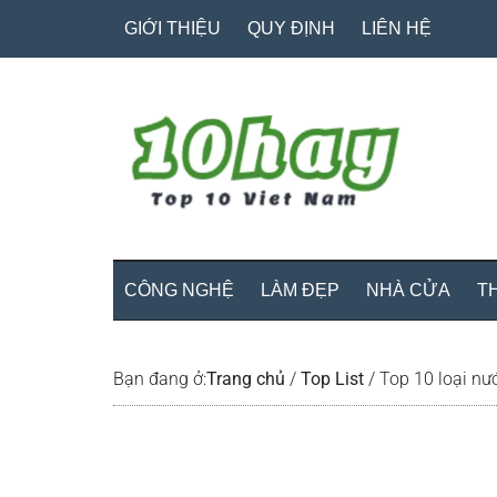
Skip
Skip
Bỏ
GIỚI THIỆU
QUY ĐỊNH
LIÊN HỆ
to
to
qua
main
secondary
primary
content
menu
sidebar
CÔNG NGHỆ
LÀM ĐẸP
NHÀ CỬA
T
Bạn đang ở:
Trang chủ
/
Top List
/
Top 10 loại nướ