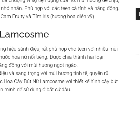
 ưa chuộng vì sự tiện dụng của nó: mùi hương dễ chịu,
và nhỏ nhắn. Phù hợp với các teen cá tính và năng động.
Cam Fruity và Tím Iris (hương hoa diên vỹ)
ữ Lamcosme
ng hiệu sành điệu, rất phù hợp cho teen với nhiều mùi
ước hoa nữ nổi tiếng. Được chia thành hai loại:
năng động với mùi hương ngọt ngào.
iệu và sang trọng với mùi hương tinh tế, quyến rũ.
c Hoa Cây Bút Nữ Lamcosme với thiết kế hình cây bút
n mình để sử dụng ở bất cứ đâu.