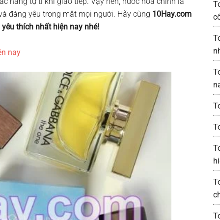
c nàng tự ti khi giao tiếp. Vậy nên, nước hoa chính là
T
ã, và đáng yêu trong mắt mọi người. Hãy cùng
10Hay.com
c
 yêu thích nhất hiện nay nhé!
T
n
ện nay
T
n
T
T
T
h
T
c
T