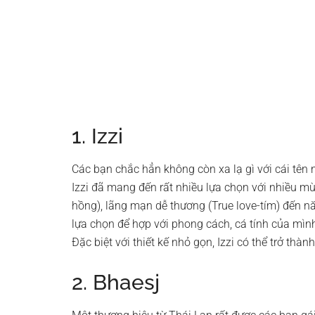
1. Izzi
Các bạn chắc hẳn không còn xa lạ gì với cái tên 
Izzi đã mang đến rất nhiều lựa chọn với nhiều m
hồng), lãng mạn dễ thương (True love-tím) đến n
lựa chọn để hợp với phong cách, cá tính của mìn
Đặc biệt với thiết kế nhỏ gọn, Izzi có thể trở thà
2. Bhaesj