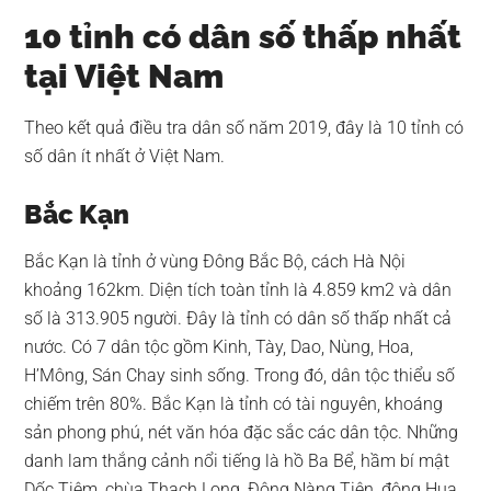
10 tỉnh có dân số thấp nhất
tại Việt Nam
Theo kết quả điều tra dân số năm 2019, đây là 10 tỉnh có
số dân ít nhất ở Việt Nam.
Bắc Kạn
Bắc Kạn là tỉnh ở vùng Đông Bắc Bộ, cách Hà Nội
khoảng 162km. Diện tích toàn tỉnh là 4.859 km2 và dân
số là 313.905 người. Đây là tỉnh có dân số thấp nhất cả
nước. Có 7 dân tộc gồm Kinh, Tày, Dao, Nùng, Hoa,
H’Mông, Sán Chay sinh sống. Trong đó, dân tộc thiểu số
chiếm trên 80%. Bắc Kạn là tỉnh có tài nguyên, khoáng
sản phong phú, nét văn hóa đặc sắc các dân tộc. Những
danh lam thắng cảnh nổi tiếng là hồ Ba Bể, hầm bí mật
Dốc Tiệm, chùa Thạch Long, Động Nàng Tiên, động Hua