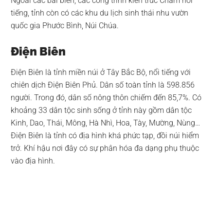
Ngoài các bãi biển, các công trình kiến trúc Chăm nổi
tiếng, tỉnh còn có các khu du lịch sinh thái nhu vườn
quốc gia Phước Bình, Núi Chúa.
Điện Biên
Điện Biên là tỉnh miền núi ở Tây Bắc Bộ, nổi tiếng với
chiên dịch Điện Biên Phủ. Dân số toàn tỉnh là 598.856
người. Trong đó, dân số nông thôn chiếm đến 85,7%. Có
khoảng 33 dân tộc sinh sống ở tỉnh này gồm dân tộc
Kinh, Dao, Thái, Mông, Hà Nhì, Hoa, Tày, Mường, Nùng…
Điện Biên là tỉnh có địa hình khá phức tạp, đồi núi hiểm
trở. Khí hậu nơi đây có sự phân hóa đa dạng phụ thuộc
vào địa hình.