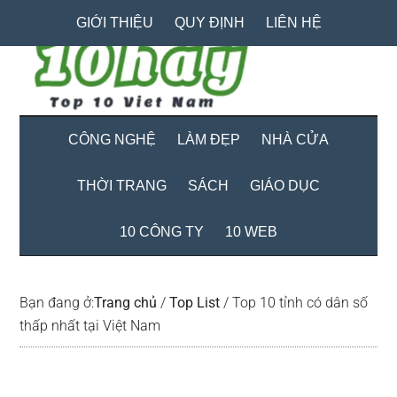
Skip
Skip
Bỏ
GIỚI THIỆU
QUY ĐỊNH
LIÊN HỆ
to
to
qua
main
secondary
primary
content
menu
sidebar
CÔNG NGHỆ
LÀM ĐẸP
NHÀ CỬA
THỜI TRANG
SÁCH
GIÁO DỤC
10 CÔNG TY
10 WEB
Bạn đang ở:
Trang chủ
/
Top List
/
Top 10 tỉnh có dân số
thấp nhất tại Việt Nam