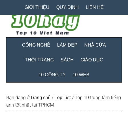
Skip
Skip
Bỏ
GIỚI THIỆU
QUY ĐỊNH
LIÊN HỆ
to
to
qua
main
secondary
primary
content
menu
sidebar
CÔNG NGHỆ
LÀM ĐẸP
NHÀ CỬA
THỜI TRANG
SÁCH
GIÁO DỤC
10 CÔNG TY
10 WEB
Bạn đang ở:
Trang chủ
/
Top List
/
Top 10 trung tâm tiếng
anh tốt nhất tại TPHCM