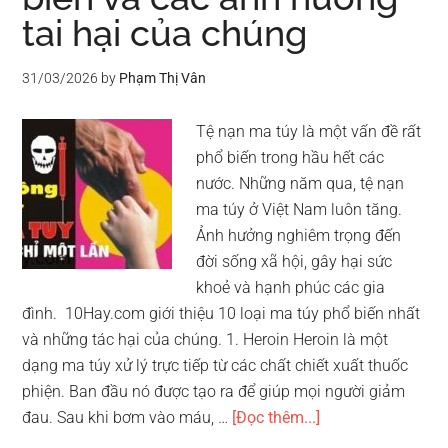
tai hại của chúng
già
dấy
lên
31/03/2026
by
Phạm Thị Vân
nhiều
mối
Tệ nạn ma túy là một vấn đề rất
lo
phổ biến trong hầu hết các
ngại
nước. Những năm qua, tệ nạn
ma túy ở Việt Nam luôn tăng.
Ảnh hưởng nghiêm trọng đến
đời sống xã hội, gây hại sức
khoẻ và hạnh phúc các gia
đình. 10Hay.com giới thiệu 10 loại ma túy phổ biến nhất
và những tác hại của chúng. 1. Heroin Heroin là một
dạng ma túy xử lý trực tiếp từ các chất chiết xuất thuốc
phiện. Ban đầu nó được tạo ra để giúp mọi người giảm
vềTop
đau. Sau khi bơm vào máu, …
[Đọc thêm...]
10