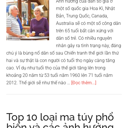
Ảnh hưởng của dân số già ở
một số quốc gia Hoa Kì, Nhật
Bản, Trung Quốc, Canada,
Australia sẽ có một số công dân
trên 65 tuổi bất cân xứng với
dân số trẻ. Có nhiều nguyên
nhân gây ra tình trạng này, đáng
chú ý là bùng nổ dân số sau Chiến tranh thế giới lần thứ
hai và sự thật là con người có tuổi thọ ngày càng tăng
cao. VÍ dụ như tuổi thọ của thế giới tăng lên trong
khoảng 20 năm từ 53 tuổi năm 1960 lên 71 tuổi năm
vềTop
2012. Thế giới sẽ như thế nào …
[Đọc thêm...]
10
ảnh
hưởng
của
Top 10 loại ma túy phổ
dân
biến và các ảnh hưởng
số