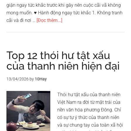
giận ngay tức khắc trước khi gây nên cuộc cãi vã không
mong muốn. ♥ Hành động ngay tức khắc 1. Không tranh
vềTop
cãi và đi nơi …
[Đọc thêm...]
10
hành
động
đơn
Top 12 thói hư tật xấu
giản
của thanh niên hiện đại
kiềm
chế
13/04/2026
by
10Hay
cơn
nóng
Thói hư tật xấu của thanh niên
giận
Việt Nam ra đời từ mặt trái của
nền văn hóa phương Đông. Chỉ
có sự tự ý thức của thanh niên
và sự chung tay của toàn xã hội