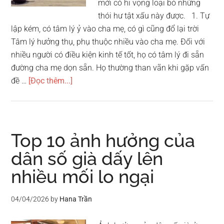
mới có hi vọng loại bỏ những
thói hư tật xấu này được. 1. Tự
lập kém, có tâm lý ỷ vào cha mẹ, có gì cũng đổ lại trời
Tâm lý hưởng thụ, phụ thuộc nhiều vào cha mẹ. Đối với
nhiều người có điều kiện kinh tế tốt, họ có tâm lý đi sẵn
đường cha mẹ dọn sẵn. Họ thường than vãn khi gặp vấn
vềTop
đề …
[Đọc thêm...]
12
thói
hư
tật
Top 10 ảnh hưởng của
xấu
dân số già dấy lên
của
nhiều mối lo ngại
thanh
niên
hiện
04/04/2026
by
Hana Trần
đại