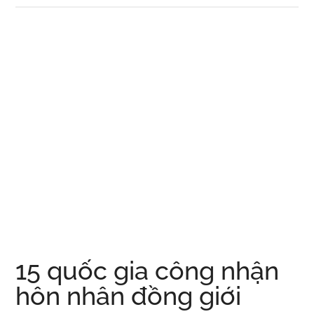
loại
ma
túy
phổ
biến
và
các
ảnh
hưởng
tai
hại
của
chúng
15 quốc gia công nhận
hôn nhân đồng giới