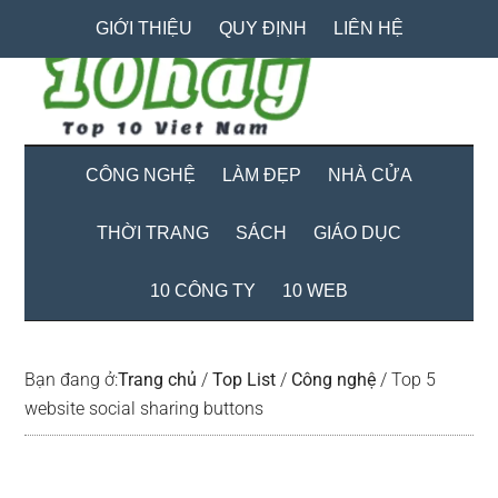
Skip
Skip
Bỏ
GIỚI THIỆU
QUY ĐỊNH
LIÊN HỆ
to
to
qua
main
secondary
primary
content
menu
sidebar
CÔNG NGHỆ
LÀM ĐẸP
NHÀ CỬA
THỜI TRANG
SÁCH
GIÁO DỤC
10 CÔNG TY
10 WEB
Bạn đang ở:
Trang chủ
/
Top List
/
Công nghệ
/
Top 5
website social sharing buttons