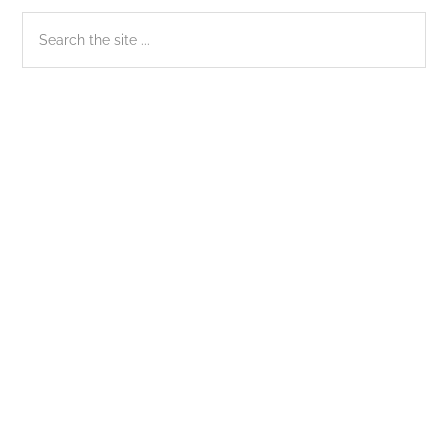
Sidebar
Search
the
chính
site
...