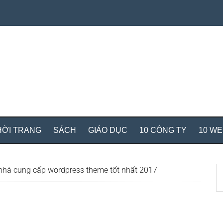
HỜI TRANG
SÁCH
GIÁO DỤC
10 CÔNG TY
10 W
S
nhà cung cấp wordpress theme tốt nhất 2017
th
si
...