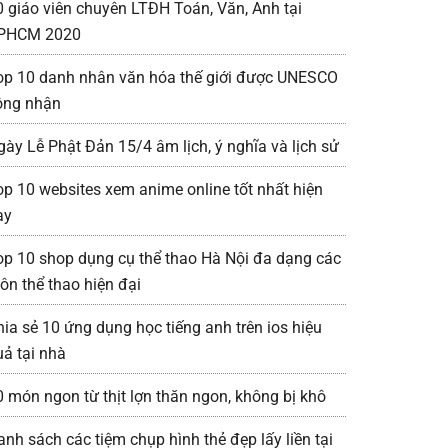
0 giáo viên chuyên LTĐH Toán, Văn, Anh tại
PHCM 2020
op 10 danh nhân văn hóa thế giới được UNESCO
ông nhận
gày Lễ Phật Đản 15/4 âm lịch, ý nghĩa và lịch sử
op 10 websites xem anime online tốt nhất hiện
ay
op 10 shop dụng cụ thể thao Hà Nội đa dạng các
ôn thể thao hiện đại
hia sẻ 10 ứng dụng học tiếng anh trên ios hiệu
uả tại nhà
0 món ngon từ thịt lợn thăn ngon, không bị khô
anh sách các tiệm chụp hình thẻ đẹp lấy liền tại