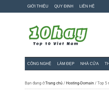
Skip
Skip
Bỏ
GIỚI THIỆU
QUY ĐỊNH
LIÊN HỆ
to
to
qua
main
secondary
primary
content
menu
sidebar
CÔNG NGHỆ
LÀM ĐẸP
NHÀ CỬA
T
Bạn đang ở:
Trang chủ
/
Hosting-Domain
/
Top 5 