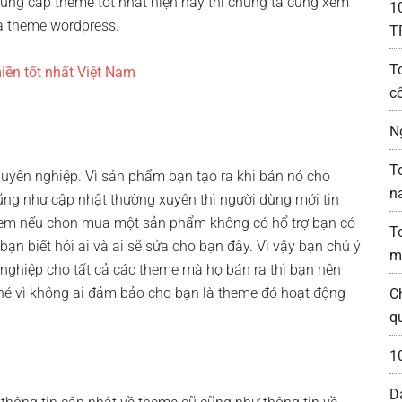
ung cấp theme tốt nhất hiện nay thì chúng ta cùng xem
1
ua theme wordpress.
T
T
iền tốt nhất Việt Nam
c
N
T
chuyên nghiệp. Vì sản phẩm bạn tạo ra khi bán nó cho
n
ũng như cập nhật thường xuyên thì người dùng mới tin
 xem nếu chọn mua một sản phẩm không có hổ trợ bạn có
T
ạn biết hỏi ai và ai sẽ sửa cho bạn đây. Vì vậy bạn chú ý
m
nghiệp cho tất cả các theme mà họ bán ra thì bạn nên
hé vì không ai đảm bảo cho bạn là theme đó hoạt động
C
q
1
D