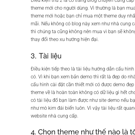
Điều kiện thứ 2 là có trang blog chuyên cung cấp
theme mới cho người dùng. Vì thường là bạn mua 
theme mới hoặc bạn chỉ mua một theme duy nhất
mãi. Nếu không có blog này xem như nhà cung cấ
thì chúng ta cũng không nên mua vì bạn sẽ khô
thay đổi theo xu hướng hiện đại.
3. Tài liệu
Điều kiện tiếp theo là tài liệu hướng dẫn cấu hì
có. Vì khi bạn xem bản demo thì rất là đẹp do nh
cấu hình cài đặt cần thiết mới có được demo đẹ
theme về là hoàn toàn không có dữ liệu gì hết ch
có tài liệu đố bạn làm được như site demo nếu b
như mò kim đái biển luôn. Vì vậy tài liệu rất qu
website nhà cung cấp.
4. Chọn theme như thế nào là t