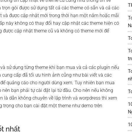
 thông tin cập nhật về theme cũ cũng như thông tin về
T
trọn gói được sử dụng tất cả các theme có sẵn và cả các
 và được cập nhật mới trong thời hạn một năm hoặc mãi
T
p này không có thay đổi hay cập nhật các theme hiện có
N
ng được cập nhật theme cũ và không có theme mới để
T
T
t
nh và sử dụng từng theme khi bạn mua và cả các plugin nếu
T
à cung cấp đã tối ưu hình ảnh cũng như bài viết và các
n
p để quảng cáo cho người dùng xem. Tuy nhiên bạn mua
o nên bạn phải tự cài đặt lại từ đầu. Cho nên nếu không
T
ạn là dẫn không chuyên về lập trình và worpdress thì xem
1
ang trọng cho bạn cài đặt một theme như demo trên
N
1
ốt nhất