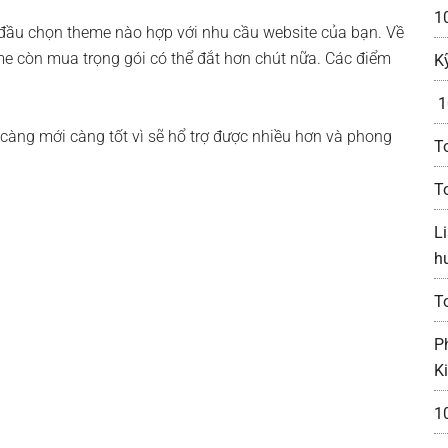
10
bắt đầu chọn theme nào hợp với nhu cầu website của bạn. Về
me còn mua trọng gói có thể đắt hơn chút nữa. Các điểm
K
1
càng mới càng tốt vì sẽ hổ trợ được nhiều hơn và phong
T
T
Li
h
T
P
K
1