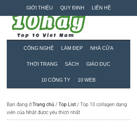
Skip
Skip
Bỏ
GIỚI THIỆU
QUY ĐỊNH
LIÊN HỆ
to
to
qua
main
secondary
primary
content
menu
sidebar
CÔNG NGHỆ
LÀM ĐẸP
NHÀ CỬA
THỜI TRANG
SÁCH
GIÁO DỤC
10 CÔNG TY
10 WEB
Bạn đang ở:
Trang chủ
/
Top List
/
Top 10 collagen dạng
viên của Nhật được yêu thích nhất