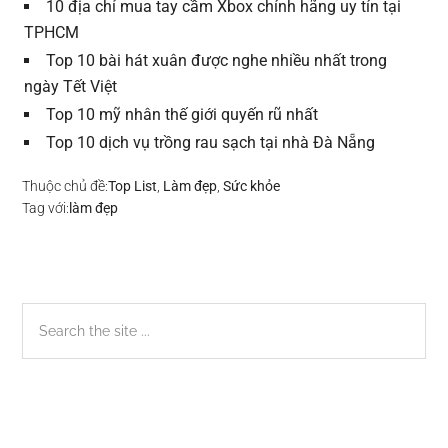
10 địa chỉ mua tay cầm Xbox chính hãng uy tín tại
TPHCM
Top 10 bài hát xuân được nghe nhiều nhất trong
ngày Tết Việt
Top 10 mỹ nhân thế giới quyến rũ nhất
Top 10 dịch vụ trồng rau sạch tại nhà Đà Nẵng
Thuộc chủ đề:
Top List
,
Làm đẹp
,
Sức khỏe
Tag với:
làm đẹp
Sidebar
Search
the
chính
site
...