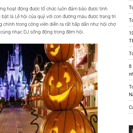
T
ng hoạt động được tổ chức luôn đảm bảo được tính
 bật là Lễ hội của quỷ với con đường máu được trang trí
T
 chính trong công viên diễn ra rất hấp dẫn như: hội chợ
 cùng nhạc DJ sống động trong đêm hội.
1
T
To
8
n
T
N
C