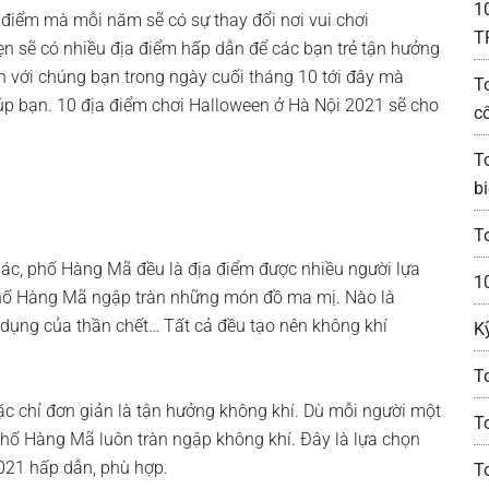
1
 điểm mà mỗi năm sẽ có sự thay đổi nơi vui chơi
T
n sẽ có nhiều địa điểm hấp dẫn để các bạn trẻ tận hưởng
h với chúng bạn trong ngày cuối tháng 10 tới đây mà
T
iúp bạn. 10 địa điểm chơi Halloween ở Hà Nội 2021 sẽ cho
c
T
bi
T
hác, phố Hàng Mã đều là địa điểm được nhiều người lựa
1
 phố Hàng Mã ngập tràn những món đồ ma mị. Nào là
dụng của thần chết… Tất cả đều tạo nên không khí
K
T
c chỉ đơn giản là tận hưởng không khí. Dù mỗi người một
T
hố Hàng Mã luôn tràn ngập không khí. Đây là lựa chọn
021 hấp dẫn, phù hợp.
T