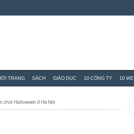
HỜI TRANG
SÁCH
GIÁO DỤC
10 CÔNG TY
10 W
S
m chơi Halloween ở Hà Nội
th
si
...