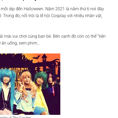
ẻ mỗi dịp đến Halloween. Năm 2021 là năm thứ 6 nơi đây
 Trong đó, nổi trội là lễ hội Cosplay với nhiều nhân vật,
ải mái vui chơi cùng bạn bè. Bên cạnh đó còn có thể “tiện
hư ăn uống, xem phim…
splay ở The Garden