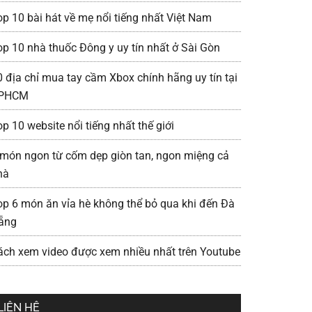
op 10 bài hát về mẹ nổi tiếng nhất Việt Nam
op 10 nhà thuốc Đông y uy tín nhất ở Sài Gòn
0 địa chỉ mua tay cầm Xbox chính hãng uy tín tại
PHCM
p 10 website nổi tiếng nhất thế giới
 món ngon từ cốm dẹp giòn tan, ngon miệng cả
hà
op 6 món ăn vỉa hè không thể bỏ qua khi đến Đà
ẵng
ách xem video được xem nhiều nhất trên Youtube
LIÊN HỆ