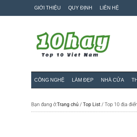
Skip
Skip
Bỏ
GIỚI THIỆU
QUY ĐỊNH
LIÊN HỆ
to
to
qua
main
secondary
primary
content
menu
sidebar
CÔNG NGHỆ
LÀM ĐẸP
NHÀ CỬA
T
Bạn đang ở:
Trang chủ
/
Top List
/
Top 10 địa điể