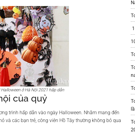
N
T
1
1
T
T
n
T
i Halloween ở Hà Nội 2021 hấp dẫn
hội của quỷ
T
lầ
ương trình hấp dẫn vào ngày Halloween. Nhằm mang đến
hỏ và các bạn trẻ, công viên Hồ Tây thường không bỏ qua
T
2