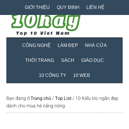
Skip
Skip
Bỏ
GIỚI THIỆU
QUY ĐỊNH
LIÊN HỆ
to
to
qua
main
secondary
primary
content
menu
sidebar
CÔNG NGHỆ
LÀM ĐẸP
NHÀ CỬA
THỜI TRANG
SÁCH
GIÁO DỤC
10 CÔNG TY
10 WEB
Bạn đang ở:
Trang chủ
/
Top List
/
10 Kiểu tóc ngắn đẹp
dành cho mùa hè nắng nóng