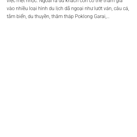
việc mệt nhọc. Ngoài ra du khách còn có thể tham gia
vào nhiều loại hình du lịch dã ngoại như lướt ván, câu cá,
tắm biển, du thuyền, thăm tháp Poklong Garai,…