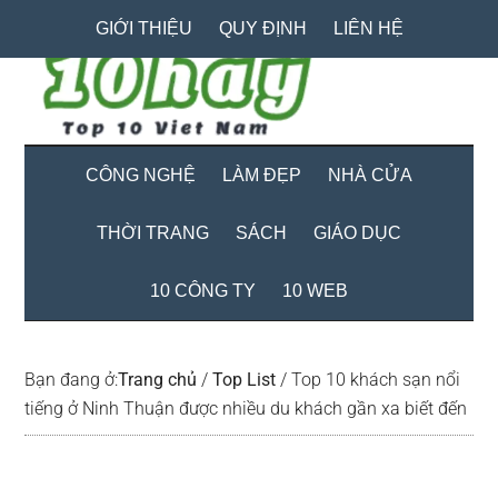
Skip
Skip
Bỏ
GIỚI THIỆU
QUY ĐỊNH
LIÊN HỆ
to
to
qua
main
secondary
primary
content
menu
sidebar
CÔNG NGHỆ
LÀM ĐẸP
NHÀ CỬA
THỜI TRANG
SÁCH
GIÁO DỤC
10 CÔNG TY
10 WEB
Bạn đang ở:
Trang chủ
/
Top List
/
Top 10 khách sạn nổi
tiếng ở Ninh Thuận được nhiều du khách gần xa biết đến