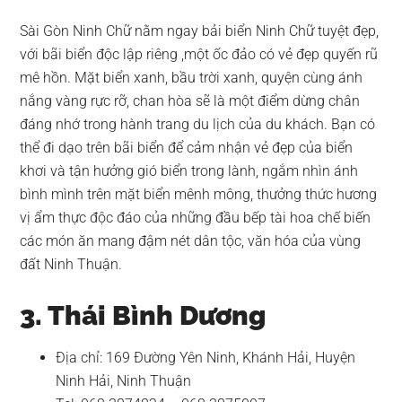
Sài Gòn Ninh Chữ nằm ngay bải biển Ninh Chữ tuyệt đẹp,
với bãi biển độc lập riêng ,một ốc đảo có vẻ đẹp quyến rũ
mê hồn. Mặt biển xanh, bầu trời xanh, quyện cùng ánh
nắng vàng rực rỡ, chan hòa sẽ là một điểm dừng chân
đáng nhớ trong hành trang du lịch của du khách. Bạn có
thể đi dạo trên bãi biển để cảm nhận vẻ đẹp của biển
khơi và tận hưởng gió biển trong lành, ngắm nhìn ánh
bình mình trên mặt biển mênh mông, thưởng thức hương
vị ẩm thực độc đáo của những đầu bếp tài hoa chế biến
các món ăn mang đậm nét dân tộc, văn hóa của vùng
đất Ninh Thuận.
3. Thái Bình Dương
Địa chỉ: 169 Đường Yên Ninh, Khánh Hải, Huyện
Ninh Hải, Ninh Thuận