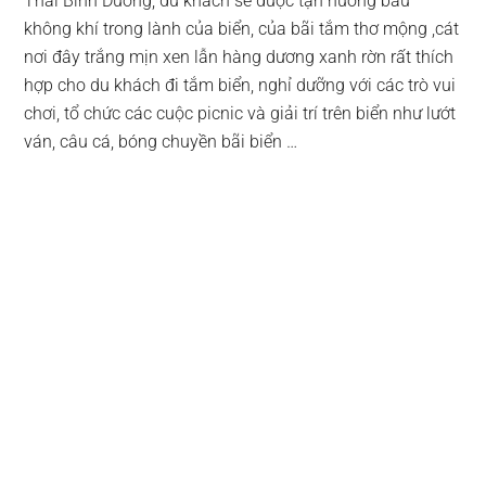
Thái Bình Dương, du khách sẽ được tận hưởng bầu
không khí trong lành của biển, của bãi tắm thơ mộng ,cát
nơi đây trắng mịn xen lẫn hàng dương xanh rờn rất thích
hợp cho du khách đi tắm biển, nghỉ dưỡng với các trò vui
chơi, tổ chức các cuộc picnic và giải trí trên biển như lướt
ván, câu cá, bóng chuyền bãi biển …