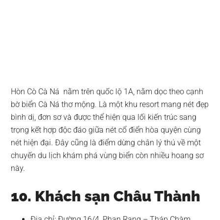
Hòn Cò Cà Ná nằm trên quốc lộ 1A, nằm dọc theo cạnh
bờ biển Cà Ná thơ mộng. Là một khu resort mang nét đẹp
bình dị, đơn sơ và được thể hiện qua lối kiến trúc sang
trọng kết hợp độc đáo giữa nét cổ điển hòa quyện cùng
nét hiện đại. Đây cũng là điểm dừng chân lý thú về một
chuyến du lịch khám phá vùng biển còn nhiều hoang sơ
này.
10. Khách sạn Châu Thành
Địa chỉ: Đường 16/4, Phan Rang – Tháp Chàm,