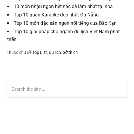
10 món nhậu ngon hết nấc dễ làm nhất tại nhà
Top 10 quán Karaoke đẹp nhất Đà Nẵng
Top 10 món đặc sản ngon nổi tiếng của Bắc Kạn
Top 10 giải pháp cho ngành du lịch Việt Nam phát
triển
Thuộc chủ đề:
Top List
,
Du lịch
,
Sở thích
Sidebar
Search
the
chính
site
...