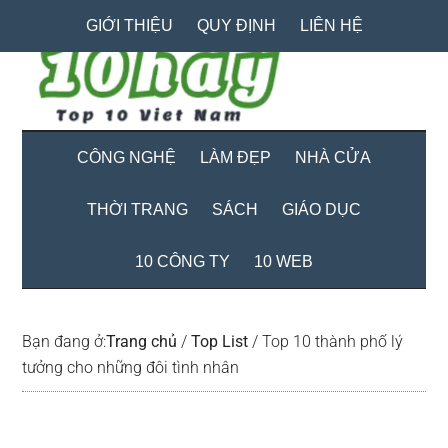
Skip
Skip
Bỏ
GIỚI THIỆU
QUY ĐỊNH
LIÊN HỆ
to
to
qua
main
secondary
primary
content
menu
sidebar
CÔNG NGHỆ
LÀM ĐẸP
NHÀ CỬA
THỜI TRANG
SÁCH
GIÁO DỤC
10 CÔNG TY
10 WEB
Bạn đang ở:
Trang chủ
/
Top List
/
Top 10 thành phố lý
tưởng cho những đôi tình nhân