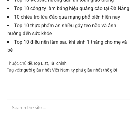
Top 10 công ty làm bảng hiệu quảng cáo tại Đà Nẵng
10 chiêu trò lừa đảo qua mạng phổ biến hiện nay
Top 10 thực phẩm ăn nhiều gây teo não và ảnh
hưởng đến sức khỏe
Top 10 điều nên làm sau khi sinh 1 tháng cho mẹ và
bé
Thuộc chủ đề:
Top List
,
Tài chính
Tag với:
người giàu nhất Việt Nam
,
tỷ phú giàu nhất thế giới
Sidebar
Search
the
chính
site
...