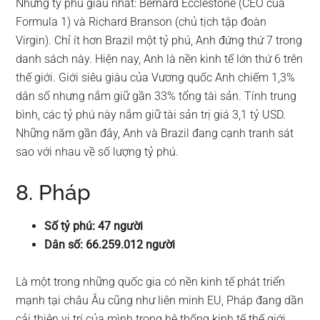
Những tỷ phú giàu nhất: Bernard Ecclestone (CEO của
Formula 1) và Richard Branson (chủ tịch tập đoàn
Virgin). Chỉ ít hơn Brazil một tỷ phú, Anh đứng thứ 7 trong
danh sách này. Hiện nay, Anh là nền kinh tế lớn thứ 6 trên
thế giới. Giới siêu giàu của Vương quốc Anh chiếm 1,3%
dân số nhưng nắm giữ gần 33% tổng tài sản. Tính trung
bình, các tỷ phú này nắm giữ tài sản trị giá 3,1 tỷ USD.
Những năm gần đây, Anh và Brazil đang cạnh tranh sát
sao với nhau về số lượng tỷ phú.
8. Pháp
Số tỷ phú: 47 người
Dân số: 66.259.012 người
Là một trong những quốc gia có nền kinh tế phát triển
mạnh tại châu Âu cũng như liên minh EU, Pháp đang dần
cải thiện vị trí của mình trong hệ thống kinh tế thế giới.