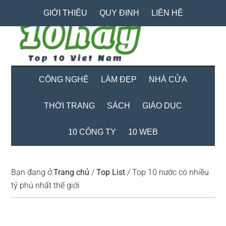
Skip
Skip
Bỏ
GIỚI THIỆU
QUY ĐỊNH
LIÊN HỆ
to
to
qua
main
secondary
primary
content
menu
sidebar
CÔNG NGHỆ
LÀM ĐẸP
NHÀ CỬA
THỜI TRANG
SÁCH
GIÁO DỤC
10 CÔNG TY
10 WEB
Bạn đang ở:
Trang chủ
/
Top List
/
Top 10 nước có nhiều
tỷ phú nhất thế giới