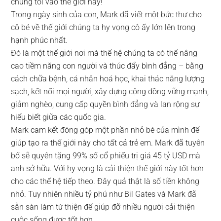
chúng tôi vào thế giới này!
Trong ngày sinh của con, Mark đã viết một bức thư cho
cô bé về thế giới chúng ta hy vọng cô ấy lớn lên trong
hạnh phúc nhất.
Đó là một thế giới nơi mà thế hệ chúng ta có thể nâng
cao tiềm năng con người và thúc đẩy bình đẳng – bằng
cách chữa bệnh, cá nhân hoá học, khai thác năng lượng
sạch, kết nối mọi người, xây dựng cộng đồng vững mạnh,
giảm nghèo, cung cấp quyền bình đẳng và lan rộng sự
hiểu biết giữa các quốc gia.
Mark cam kết đóng góp một phần nhỏ bé của mình để
giúp tạo ra thế giới này cho tất cả trẻ em. Mark đã tuyên
bố sẽ quyên tặng 99% số cổ phiếu trị giá 45 tỷ USD mà
anh sở hữu. Với hy vọng là cải thiện thế giới này tốt hơn
cho các thế hệ tiếp theo. Đây quả thật là số tiền không
nhỏ. Tuy nhiên nhiều tỷ phú như Bil Gates và Mark đã
sẵn sàn làm từ thiện để giúp đỡ nhiều người cải thiện
cuộc sống được tốt hơn.