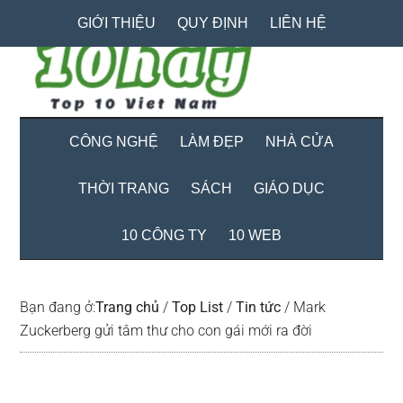
Skip
Skip
Bỏ
GIỚI THIỆU
QUY ĐỊNH
LIÊN HỆ
to
to
qua
main
secondary
primary
content
menu
sidebar
CÔNG NGHỆ
LÀM ĐẸP
NHÀ CỬA
THỜI TRANG
SÁCH
GIÁO DỤC
10 CÔNG TY
10 WEB
Bạn đang ở:
Trang chủ
/
Top List
/
Tin tức
/
Mark
Zuckerberg gửi tâm thư cho con gái mới ra đời