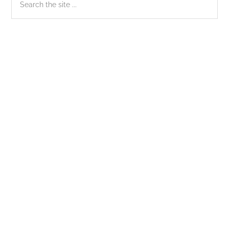
the
chính
site
...