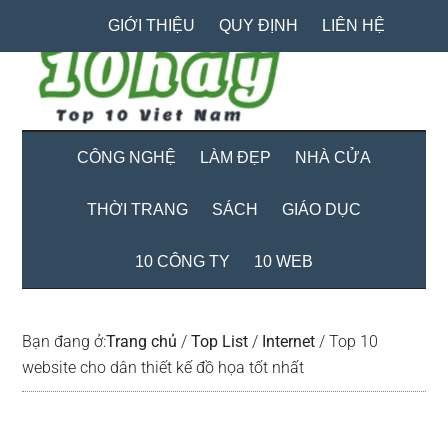
Skip
Skip
Bỏ
GIỚI THIỆU
QUY ĐỊNH
LIÊN HỆ
to
to
qua
main
secondary
primary
content
menu
sidebar
CÔNG NGHỆ
LÀM ĐẸP
NHÀ CỬA
THỜI TRANG
SÁCH
GIÁO DỤC
10 CÔNG TY
10 WEB
Bạn đang ở:
Trang chủ
/
Top List
/
Internet
/
Top 10
website cho dân thiết kế đồ họa tốt nhất