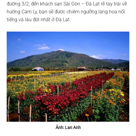
đường 3/2, đến khách sạn Sài Gòn – Đà Lạt rẽ tay trái về
hướng Cam Ly, bạn sẽ được chiêm ngưỡng làng hoa nổi
tiếng và lâu đời nhất ở Đà Lạt.
Ảnh: Lan Anh