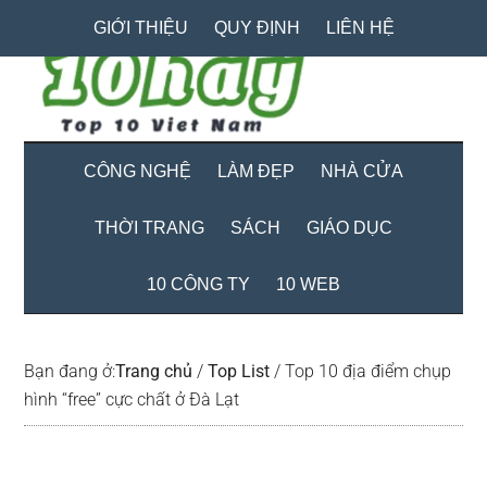
Skip
Skip
Bỏ
GIỚI THIỆU
QUY ĐỊNH
LIÊN HỆ
to
to
qua
main
secondary
primary
content
menu
sidebar
CÔNG NGHỆ
LÀM ĐẸP
NHÀ CỬA
THỜI TRANG
SÁCH
GIÁO DỤC
10 CÔNG TY
10 WEB
Bạn đang ở:
Trang chủ
/
Top List
/
Top 10 địa điểm chụp
hình “free” cực chất ở Đà Lạt