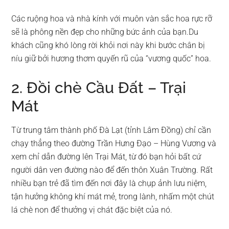
Các ruộng hoa và nhà kính với muôn vàn sắc hoa rực rỡ
sẽ là phông nền đẹp cho những bức ảnh của bạn.Du
khách cũng khó lòng rời khỏi nơi này khi bước chân bị
níu giữ bởi hương thơm quyến rũ của “vương quốc” hoa.
2. Đồi chè Cầu Đất – Trại
Mát
Từ trung tâm thành phố Đà Lạt (tỉnh Lâm Đồng) chỉ cần
chạy thẳng theo đường Trần Hưng Đạo – Hùng Vương và
xem chỉ dẫn đường lên Trại Mát, từ đó bạn hỏi bất cứ
người dân ven đường nào để đến thôn Xuân Trường. Rất
nhiều bạn trẻ đã tìm đến nơi đây là chụp ảnh lưu niệm,
tận hưởng không khí mát mẻ, trong lành, nhấm một chút
lá chè non để thưởng vị chát đặc biệt của nó.