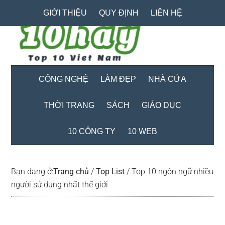
Skip
Skip
Bỏ
GIỚI THIỆU
QUY ĐỊNH
LIÊN HỆ
to
to
qua
main
secondary
primary
content
menu
sidebar
CÔNG NGHỆ
LÀM ĐẸP
NHÀ CỬA
THỜI TRANG
SÁCH
GIÁO DỤC
10 CÔNG TY
10 WEB
Bạn đang ở:
Trang chủ
/
Top List
/
Top 10 ngôn ngữ nhiều
người sử dụng nhất thế giới