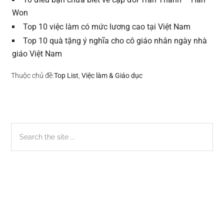
Won
Top 10 việc làm có mức lương cao tại Việt Nam
Top 10 quà tặng ý nghĩa cho cô giáo nhân ngày nhà
giáo Việt Nam
Thuộc chủ đề:
Top List
,
Việc làm & Giáo dục
Sidebar
Search
the
chính
site
...