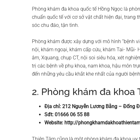
Phòng khám đa khoa quốc tế Hồng Ngọc là phòng
chuẩn quốc tế với cơ sở vật chất hiện đại, trang th
sóc chu đáo, tận tình.
Phòng khám được xây dựng với mô hình “bệnh vi
nội, khám ngoại, khám cấp cứu, khám Tai- Mũi-
âm, Xquang, chụp CT, nội soi siêu hóa, xét nghiệ
trị các bệnh về phụ khoa, nam khoa, hậu môn trự
đến những yêu cầu khắt khe nhất của người bệnh
2. Phòng khám đa khoa 
Địa chỉ: 212 Nguyễn Lương Bằng – Đống Đ
Sđt: 01666 06 55 88
Website: http://phongkhamdakhoathienta
Thiên Tâm cũng là một phòng khám đa khoa uy tín