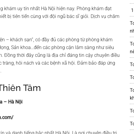
 khám uy tín nhất Hà Nội hiện nay. Phòng khám đạt
1
iết bị tiên tiến cùng với đội ngũ bác sĩ giỏi. Dịch vụ chăm
T
n
ện – khách sạn”, có đầy đủ các phòng từ phòng khám
T
 Họng, Sản khoa…đến các phòng cận lâm sàng như siêu
n
m. Đồng thời đây cũng là địa chỉ đáng tin cậy chuyên điều
c tràng, hôi nách và các bệnh xã hội. Đảm bảo đáp ứng
T
.
T
Thiên Tâm
T
k
a – Hà Nội
To
m.com/
T
 và danh tiếng bậc nhất Hà Nội. Là nơi chuyên điều trị