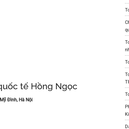
T
C
q
T
n
T
T
T
 quốc tế Hồng Ngọc
T
Mỹ Đình, Hà Nội
P
K
D