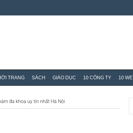
HỜI TRANG
SÁCH
GIÁO DỤC
10 CÔNG TY
10 W
S
ám đa khoa uy tín nhất Hà Nội
th
si
...