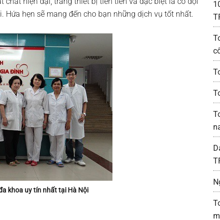
 chất hiện đại, trang thiết bị tiên tiến và đặc biệt là có đội
1
ội. Hứa hẹn sẽ mang đến cho bạn những dịch vụ tốt nhất.
T
T
c
T
To
T
n
D
T
N
a khoa uy tín nhất tại Hà Nội
T
m