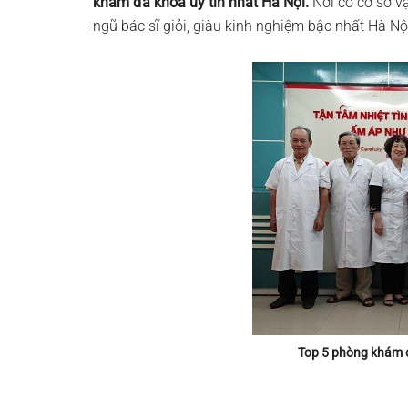
khám đa khoa uy tín nhất Hà Nội.
Nơi có cơ sở vật
ngũ bác sĩ giỏi, giàu kinh nghiệm bậc nhất Hà N
Top 5 phòng khám đ