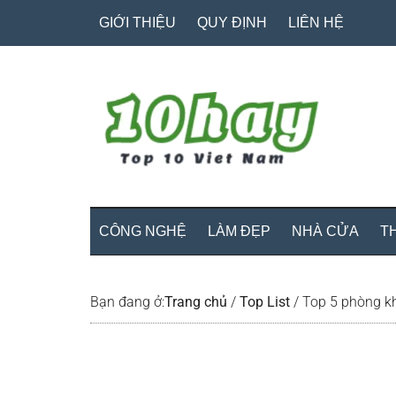
Skip
Skip
Bỏ
GIỚI THIỆU
QUY ĐỊNH
LIÊN HỆ
to
to
qua
main
secondary
primary
content
menu
sidebar
CÔNG NGHỆ
LÀM ĐẸP
NHÀ CỬA
T
Bạn đang ở:
Trang chủ
/
Top List
/
Top 5 phòng kh