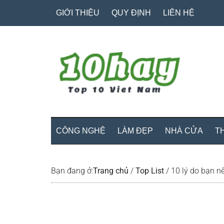
Skip
Skip
Bỏ
GIỚI THIỆU
QUY ĐỊNH
LIÊN HỆ
to
to
qua
main
secondary
primary
content
menu
sidebar
CÔNG NGHỆ
LÀM ĐẸP
NHÀ CỬA
T
Bạn đang ở:
Trang chủ
/
Top List
/
10 lý do bạn nê