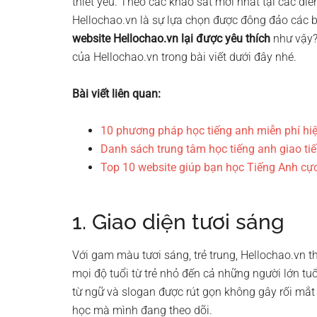
thiết yếu. Theo các khảo sát mới nhất tại các diễn
Hellochao.vn là sự lựa chọn được đông đảo các b
website Hellochao.vn lại được yêu thích
như vậy
của Hellochao.vn trong bài viết dưới đây nhé.
Bài viết liên quan:
10 phương pháp học tiếng anh miễn phí hi
Danh sách trung tâm học tiếng anh giao t
Top 10 website giúp bạn học Tiếng Anh cự
1. Giao diện tươi sáng
Với gam màu tươi sáng, trẻ trung, Hellochao.vn t
mọi độ tuổi từ trẻ nhỏ đến cả những người lớn tu
từ ngữ và slogan được rút gọn không gây rối mắt
học mà mình đang theo dõi.