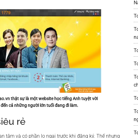
N
T
T
n
T
T
T
c
T
ao.vn thật sự là một website học tiếng Anh tuyệt vời
 đến cả những người lớn tuổi đang đi làm.
T
iêu rẻ
n
T
an tâm và có phần lo ngại trước khi đăng ký. Thế nhưng