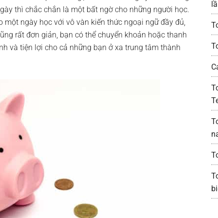
lầ
ngày thì chắc chắn là một bất ngờ cho những người học.
 một ngày học với vô vàn kiến thức ngoại ngữ đầy đủ,
T
 cũng rất đơn giản, bạn có thể chuyển khoản hoặc thanh
T
anh và tiện lợi cho cả những bạn ở xa trung tâm thành
C
T
Te
T
n
T
T
bi