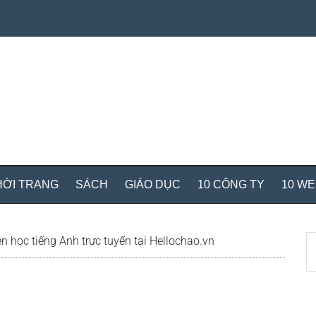
HỜI TRANG
SÁCH
GIÁO DỤC
10 CÔNG TY
10 W
S
n học tiếng Anh trực tuyến tại Hellochao.vn
th
si
...