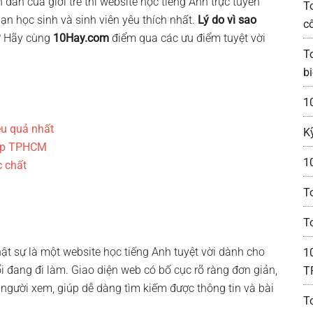
 đàn của giới trẻ thì website học tiếng Anh trực tuyến
T
ạn học sinh và sinh viên yêu thích nhất.
Lý do vì sao
c
? Hãy cùng
10Hay.com
điểm qua các ưu điểm tuyệt vời
T
bi
1
ệu quả nhất
K
iếp TPHCM
1
c chất
T
T
hật sự là một website học tiếng Anh tuyệt vời dành cho
1
ổi đang đi làm. Giao diện web có bố cục rõ ràng đơn giản,
T
 người xem, giúp dễ dàng tìm kiếm được thông tin và bài
T